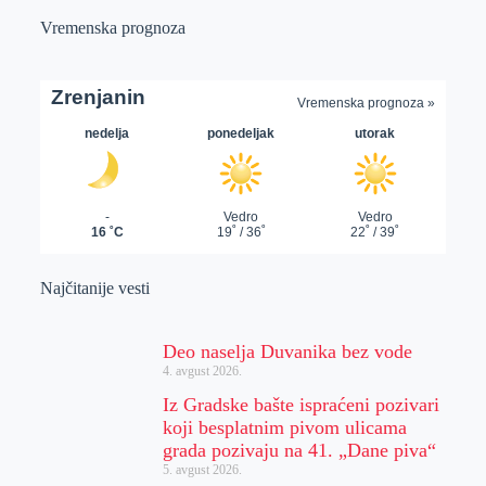
Vremenska prognoza
Najčitanije vesti
Deo naselja Duvanika bez vode
4. avgust 2026.
Iz Gradske bašte ispraćeni pozivari
koji besplatnim pivom ulicama
grada pozivaju na 41. „Dane piva“
5. avgust 2026.