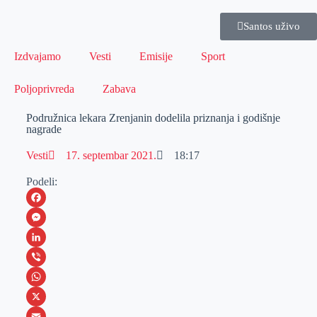
Santos uživo
Izdvajamo
Vesti
Emisije
Sport
Poljoprivreda
Zabava
Podružnica lekara Zrenjanin dodelila priznanja i godišnje
nagrade
Vesti
17. septembar 2021.
18:17
Podeli:
F
a
M
c
e
L
e
s
i
V
b
s
n
i
W
o
e
k
b
h
X