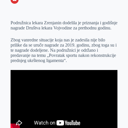
o
n
e
e
a
E
k
g
d
r
t
m
Podružnica lekara Zrenjanin dodelila je priznanja i godišnje
e
I
s
a
nagrade Društva lekara Vojvodine za prethodnu godinu.
r
n
A
i
p
l
Zbog vanredne situacije koja nas je zadesila nije bilo
prilike da se uruče nagrade za 2019. godinu, zbog toga su i
p
te nagrade dodeljene. Na podružnici je održano i
predavanje na temu „Povratak sportu nakon rekonstrukcije
prednjeg ukrštenog ligamenta“.