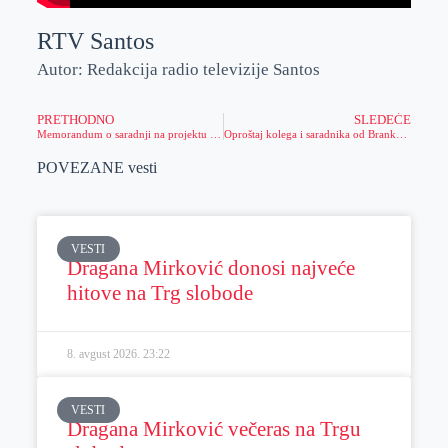
RTV Santos
Autor: Redakcija radio televizije Santos
PRETHODNO
SLEDEĆE
Memorandum o saradnji na projektu „CIRKL“ – prikupljanje i upravljanje elektronskim otpadom kreće od najmlađih sugrađana
Oproštaj kolega i saradnika od Branke Jajić
POVEZANE vesti
VESTI
Dragana Mirković donosi najveće
hitove na Trg slobode
8. avgust 2026.
23:22
VESTI
Dragana Mirković večeras na Trgu