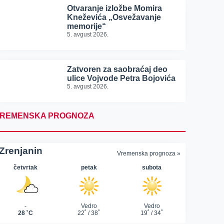
Otvaranje izložbe Momira
Kneževića „Osvežavanje
memorije“
5. avgust 2026.
Zatvoren za saobraćaj deo
ulice Vojvode Petra Bojovića
5. avgust 2026.
REMENSKA PROGNOZA