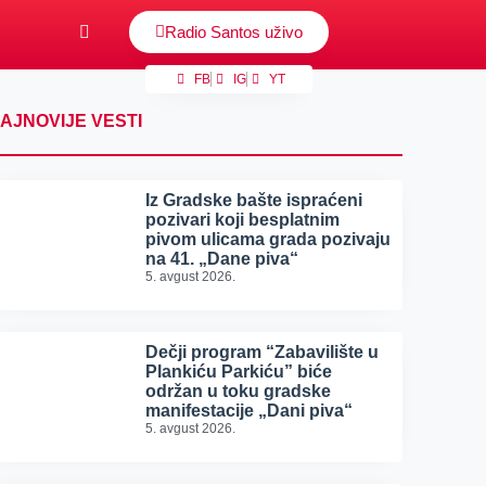
Radio Santos uživo
FB
IG
YT
AJNOVIJE VESTI
Iz Gradske bašte ispraćeni
pozivari koji besplatnim
pivom ulicama grada pozivaju
na 41. „Dane piva“
5. avgust 2026.
Dečji program “Zabavilište u
Plankiću Parkiću” biće
održan u toku gradske
manifestacije „Dani piva“
5. avgust 2026.