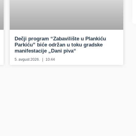
Dečji program “Zabavilište u Plankiću
Parkiću” biće održan u toku gradske
manifestacije „Dani piva“
5. avgust 2026.
10:44