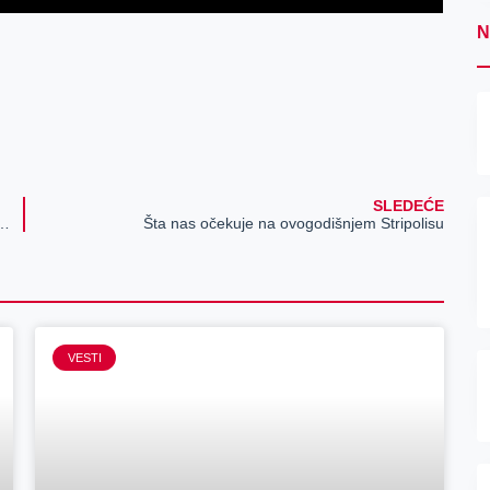
N
SLEDEĆE
P „Vodovod i kanalizacija“ 2024. godine
Šta nas očekuje na ovogodišnjem Stripolisu
VESTI