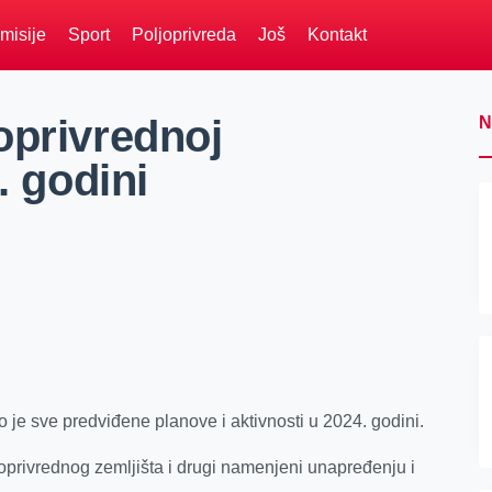
misije
Sport
Poljoprivreda
Još
Kontakt
oprivrednoj
N
. godini
 je sve predviđene planove i aktivnosti u 2024. godini.
oprivrednog zemljišta i drugi namenjeni unapređenju i