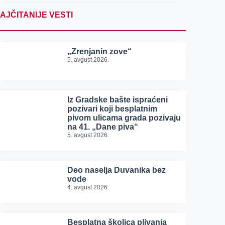
AJČITANIJE VESTI
„Zrenjanin zove“
5. avgust 2026.
Iz Gradske bašte ispraćeni
pozivari koji besplatnim
pivom ulicama grada pozivaju
na 41. „Dane piva“
5. avgust 2026.
Deo naselja Duvanika bez
vode
4. avgust 2026.
Besplatna školica plivanja