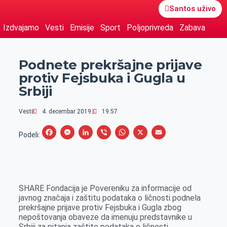
Santos uživo
Izdvajamo
Vesti
Emisije
Sport
Poljoprivreda
Zabava
Podnete prekršajne prijave
protiv Fejsbuka i Gugla u
Srbiji
Vesti
4. decembar 2019.
19:57
F
M
L
V
W
X
E
Podeli:
a
e
i
i
h
m
c
s
n
b
a
a
e
s
k
e
t
i
SHARE Fondacija je Povereniku za informacije od
b
e
e
r
s
l
javnog značaja i zaštitu podataka o ličnosti podnela
o
n
d
A
prekršajne prijave protiv Fejsbuka i Gugla zbog
nepoštovanja obaveze da imenuju predstavnike u
o
g
I
p
Srbiji za pitanja zaštite podataka o ličnosti.