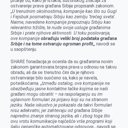
pitanje od, kako je istakla, suštinskog značaja za
ostvarenje prava građana Srbije propisanih zakonom.
„
U trenutnim okolnostima, kompanije kao što su Gugl
i Fejsbuk posmatraju Srbiju kao zemlju ‘trećeg sveta’.
Naime, navedene kompanije prepoznaju Srbiju kao
relevantno tržište, te nude svoje usluge građanima
Srbije i prate njihove aktivnosti. U toku poslovanja,
ove kompanije
obrađuju veliki broj podataka građana
Srbije i na tome ostvaruju ogroman profit
„, navodi se
u saopštenju.
SHARE fonadacija je ocenila da su građanima novim
zakonom garantovana brojna prava u odnosu na takvu
obradu, ali da se trenutno čini da je njihovo
ostvarivanje bilo suočeno sa, kako je navela,
poteškoćama. „
Između ostalog, ove kompanije ne
obezbeđuju jasne kontaktne tačke kojima se naši
građani mogu obratiti – na raspolaganju su im
uglavnom formulari za prijavu koji su na stranom
jeziku. Naše iskustvo je pokazalo da takvi formulari
nisu adekvatni, jer zahtevaju od građana Srbije
napredno znanje stranog jezika, ali i zbog toga što
ovu vrstu komunikacije najčešće vrše programi koji
šalju generičke automatizovane odgovore
„, navodi se