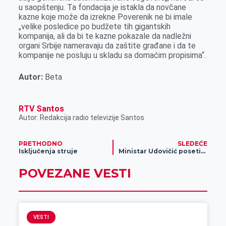
u saopštenju. Ta fondacija je istakla da novčane
kazne koje može da izrekne Poverenik ne bi imale
„velike posledice po budžete tih gigantskih
kompanija, ali da bi te kazne pokazale da nadležni
organi Srbije nameravaju da zaštite građane i da te
kompanije ne posluju u skladu sa domaćim propisima“.
Autor:
Beta
RTV Santos
Autor: Redakcija radio televizije Santos
PRETHODNO
SLEDEĆE
Isključenja struje
Ministar Udovičić posetio opštinu Nova Crnja
POVEZANE VESTI
VESTI