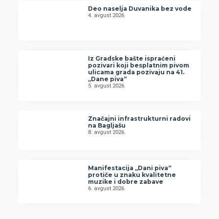
Deo naselja Duvanika bez vode
4. avgust 2026.
Iz Gradske bašte ispraćeni
pozivari koji besplatnim pivom
ulicama grada pozivaju na 41.
„Dane piva“
5. avgust 2026.
Značajni infrastrukturni radovi
na Bagljašu
8. avgust 2026.
Manifestacija „Dani piva“
protiče u znaku kvalitetne
muzike i dobre zabave
6. avgust 2026.