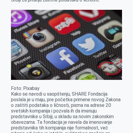
k
e
n
p
r
Foto: Pixabay
Kako se navodi u saopštenju, SHARE Fondacija
poslala je u maju, pre početka primene novog Zakona
o zaštiti podataka o ličnosti, pisma na adrese 20
svetskih kompanija i pozvala ih da imenuju
predstavnike u Srbiji, u skladu sa novim zakonskim
obavezama. Ta fondacija je navela da imenovanje
predstavnika tih kompanija nije formalnost, već