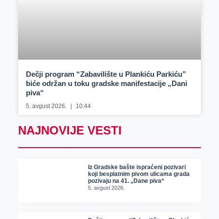
Dečji program “Zabavilište u Plankiću Parkiću”
biće održan u toku gradske manifestacije „Dani
piva“
5. avgust 2026.
10:44
NAJNOVIJE VESTI
Iz Gradske bašte ispraćeni pozivari
koji besplatnim pivom ulicama grada
pozivaju na 41. „Dane piva“
5. avgust 2026.