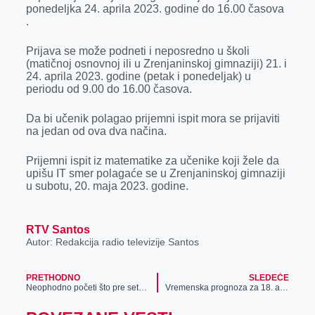
k
e
n
p
ponedeljka 24. aprila 2023. godine do 16.00 časova
.
r
Prijava se može podneti i neposredno u školi
(matičnoj osnovnoj ili u Zrenjaninskoj gimnaziji) 21. i
24. aprila 2023. godine (petak i ponedeljak) u
periodu od 9.00 do 16.00 časova.
Da bi učenik polagao prijemni ispit mora se prijaviti
na jedan od ova dva načina.
Prijemni ispit iz matematike za učenike koji žele da
upišu IT smer polagaće se u Zrenjaninskoj gimnaziji
u subotu, 20. maja 2023. godine.
RTV Santos
Autor: Redakcija radio televizije Santos
PRETHODNO
SLEDEĆE
Neophodno početi što pre setvu kukuruza zbog razvoja biljaka
Vremenska prognoza za 18. april