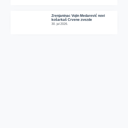
Zrenjaninac Vojin Medarević novi
košarkaš Crvene zvezde
30. jul 2026.