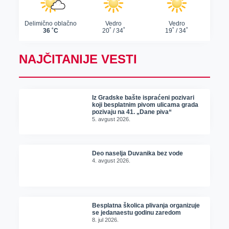
NAJČITANIJE VESTI
Iz Gradske bašte ispraćeni pozivari
koji besplatnim pivom ulicama grada
pozivaju na 41. „Dane piva“
5. avgust 2026.
Deo naselja Duvanika bez vode
4. avgust 2026.
Besplatna školica plivanja organizuje
se jedanaestu godinu zaredom
8. jul 2026.