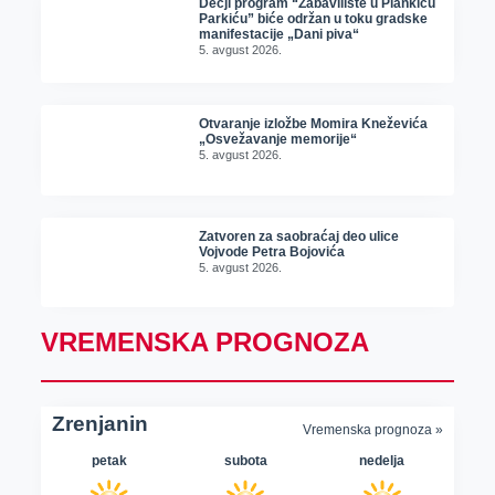
Dečji program “Zabavilište u Plankiću
Parkiću” biće održan u toku gradske
manifestacije „Dani piva“
5. avgust 2026.
Otvaranje izložbe Momira Kneževića
„Osvežavanje memorije“
5. avgust 2026.
Zatvoren za saobraćaj deo ulice
Vojvode Petra Bojovića
5. avgust 2026.
VREMENSKA PROGNOZA