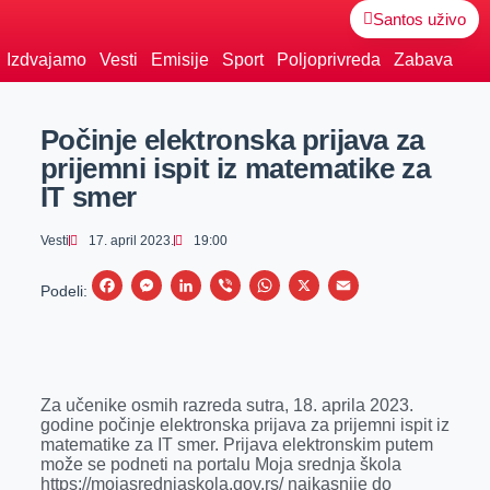
Santos uživo
Izdvajamo
Vesti
Emisije
Sport
Poljoprivreda
Zabava
Počinje elektronska prijava za
prijemni ispit iz matematike za
IT smer
Vesti
17. april 2023.
19:00
F
M
L
V
W
X
E
Podeli:
a
e
i
i
h
m
c
s
n
b
a
a
e
s
k
e
t
i
Za učenike osmih razreda sutra, 18. aprila 2023.
b
e
e
r
s
l
godine počinje elektronska prijava za prijemni ispit iz
o
n
d
A
matematike za IT smer. Prijava elektronskim putem
može se podneti na portalu Moja srednja škola
o
g
I
p
https://mojasrednjaskola.gov.rs/ najkasnije do