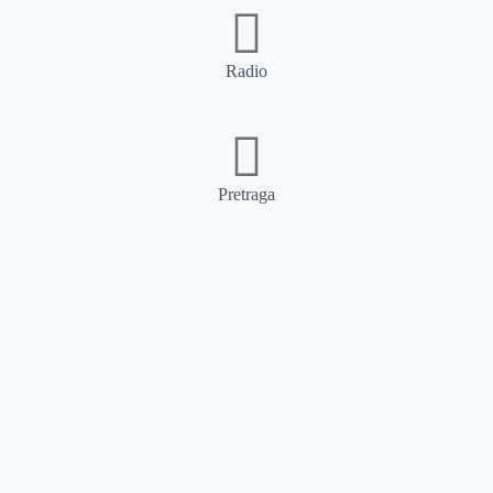
Radio
Pretraga
Pretraga
Kategorije
Ostalo
Naslovna