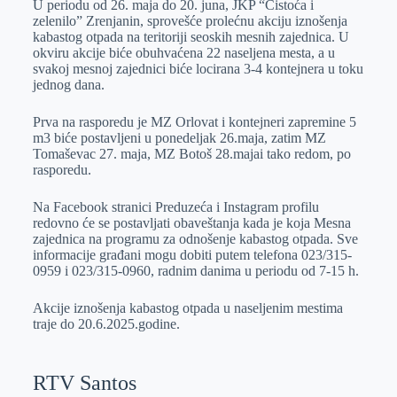
U periodu od 26. maja do 20. juna, JKP “Čistoća i
e
I
s
a
zelenilo” Zrenjanin, sprovešće prolećnu akciju iznošenja
r
n
A
i
kabastog otpada na teritoriji seoskih mesnih zajednica. U
okviru akcije biće obuhvaćena 22 naseljena mesta, a u
p
l
svakoj mesnoj zajednici biće locirana 3-4 kontejnera u toku
p
jednog dana.
Prva na rasporedu je MZ Orlovat i kontejneri zapremine 5
m3 biće postavljeni u ponedeljak 26.maja, zatim MZ
Tomaševac 27. maja, MZ Botoš 28.majai tako redom, po
rasporedu.
Na Facebook stranici Preduzeća i Instagram profilu
redovno će se postavljati obaveštanja kada je koja Mesna
zajednica na programu za odnošenje kabastog otpada. Sve
informacije građani mogu dobiti putem telefona 023/315-
0959 i 023/315-0960, radnim danima u periodu od 7-15 h.
Akcije iznošenja kabastog otpada u naseljenim mestima
traje do 20.6.2025.godine.
RTV Santos