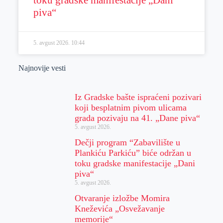
piva“
5. avgust 2026.
10:44
Najnovije vesti
Iz Gradske bašte ispraćeni pozivari
koji besplatnim pivom ulicama
grada pozivaju na 41. „Dane piva“
5. avgust 2026.
Dečji program “Zabavilište u
Plankiću Parkiću” biće održan u
toku gradske manifestacije „Dani
piva“
5. avgust 2026.
Otvaranje izložbe Momira
Kneževića „Osvežavanje
memorije“