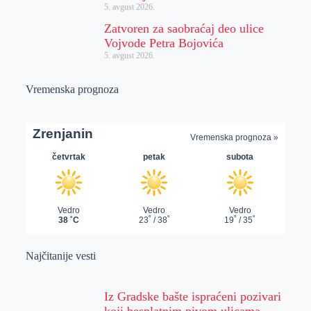
5. avgust 2026.
Zatvoren za saobraćaj deo ulice
Vojvode Petra Bojovića
5. avgust 2026.
Vremenska prognoza
Najčitanije vesti
Iz Gradske bašte ispraćeni pozivari
koji besplatnim pivom ulicama