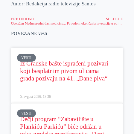
Autor: Redakcija radio televizije Santos
PRETHODNO
SLEDEĆE
Obeležen Međunarodni dan medicinskih sestara i Međunarodni dan babica
Povodom okončanja investicije u objekte i tehnologiju, postrojenje za prečišćavanje vode obišli ministar poljoprivrede, ambasador UAE, gradonačelnik i direktor „Metita“
POVEZANE vesti
VESTI
Iz Gradske bašte ispraćeni pozivari
koji besplatnim pivom ulicama
grada pozivaju na 41. „Dane piva“
5. avgust 2026.
13:36
VESTI
Dečji program “Zabavilište u
Plankiću Parkiću” biće održan u
toku gradske manifestacije „Dani