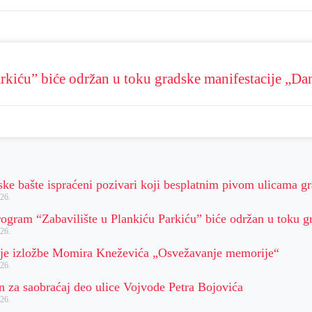
rkiću” biće održan u toku gradske manifestacije „Da
ske bašte ispraćeni pozivari koji besplatnim pivom ulicama g
26.
rogram “Zabavilište u Plankiću Parkiću” biće održan u toku g
26.
je izložbe Momira Kneževića „Osvežavanje memorije“
26.
n za saobraćaj deo ulice Vojvode Petra Bojovića
26.