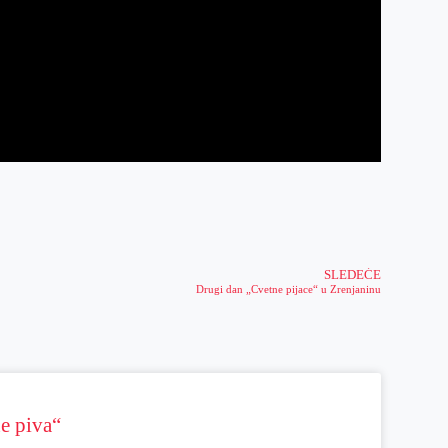
SLEDEĆE
Drugi dan „Cvetne pijace“ u Zrenjaninu
ne piva“