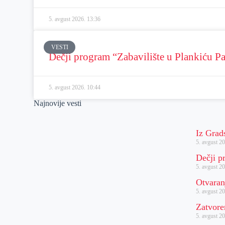
5. avgust 2026.
13:36
VESTI
Dečji program “Zabavilište u Plankiću Pa
5. avgust 2026.
10:44
Najnovije vesti
Iz Grad
5. avgust 20
Dečji p
5. avgust 20
Otvaran
5. avgust 20
Zatvore
5. avgust 20