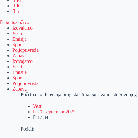
FB
IG
YT
Santos uživo
Izdvajamo
Vesti
Emisije
Sport
Poljoprivreda
Zabava
Izdvajamo
Vesti
Emisije
Sport
Poljoprivreda
Zabava
Početna konferencija projekta “Strategija za mlade Srednje
Vesti
29. septembar 2023.
17:34
Podeli: