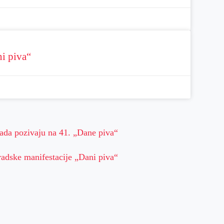
ni piva“
rada pozivaju na 41. „Dane piva“
radske manifestacije „Dani piva“