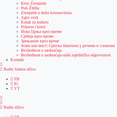
Kroz Zrenjanin
Puls Žitišta
Zrenjanin u doba koronavirusa
Agro vesti
Kutak za kulturu
Pokreni i kreni
Нова Црња кроз време
Србија кроз време
Зрењанин кроз време
Језик као мост: Српска баштина у речима и словима
Bezbednost u saobraćaju
Bezbednost u saobraćaju-naša zajednička odgovornost
Kontakt
Radio Santos uživo
FB
IG
YT
Radio uživo