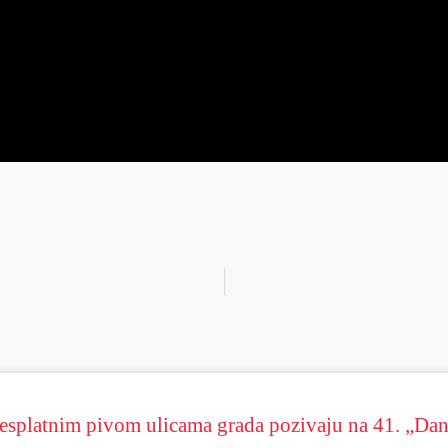
 besplatnim pivom ulicama grada pozivaju na 41. „Da