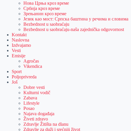
Нова Црња кроз време
Србија кроз време
Зрењанин кроз време
Језик као мост: Српска баштина у речима и словима
Bezbednost u saobraćaju
Bezbednost u saobraćaju-naša zajednička odgovornost
Kontakt
Naslovna
Izdvajamo
Vesti
Emisije
Agročas
Vikendica
Sport
Poljoprivreda
Još
Dobre vesti
Kulturni vodič
Zabava
Lifestyle
Posao
Najava događaja
Živeti zdravo
Zdravlje Žitišta na dlanu
Zdravlje za duži i srećniji život