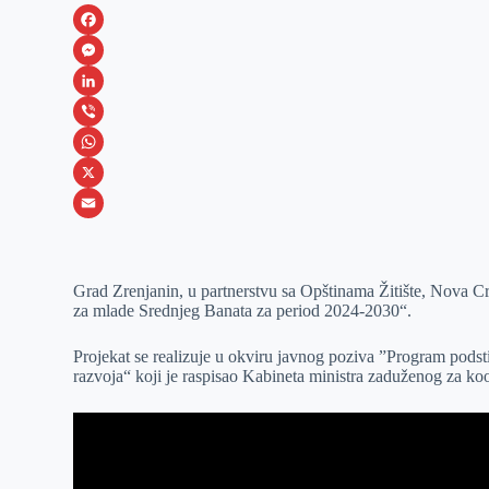
F
a
M
c
e
L
e
s
i
V
b
s
n
i
W
o
e
k
b
h
X
o
n
e
e
a
E
k
g
d
r
t
m
Grad Zrenjanin, u partnerstvu sa Opštinama Žitište, Nova C
e
I
s
a
za mlade Srednjeg Banata za period 2024-2030“.
r
n
A
i
p
l
Projekat se realizuje u okviru javnog poziva ”Program podst
razvoja“ koji je raspisao Kabineta ministra zaduženog za k
p