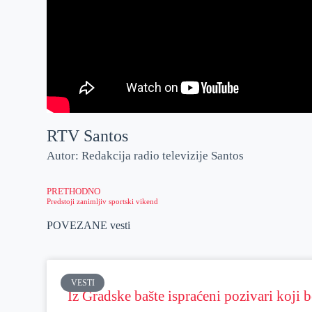
RTV Santos
Autor: Redakcija radio televizije Santos
PRETHODNO
Predstoji zanimljiv sportski vikend
POVEZANE vesti
VESTI
Iz Gradske bašte ispraćeni pozivari koji