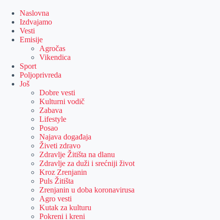
Skip
to
Naslovna
content
Izdvajamo
Vesti
Emisije
Agročas
Vikendica
Sport
Poljoprivreda
Još
Dobre vesti
Kulturni vodič
Zabava
Lifestyle
Posao
Najava događaja
Živeti zdravo
Zdravlje Žitišta na dlanu
Zdravlje za duži i srećniji život
Kroz Zrenjanin
Puls Žitišta
Zrenjanin u doba koronavirusa
Agro vesti
Kutak za kulturu
Pokreni i kreni