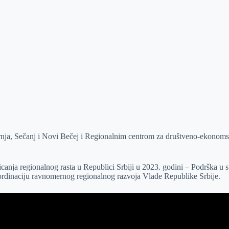
rnja, Sečanj i Novi Bečej i Regionalnim centrom za društveno-ekonomsk
icanja regionalnog rasta u Republici Srbiji u 2023. godini – Podrška u
oordinaciju ravnomernog regionalnog razvoja Vlade Republike Srbije.