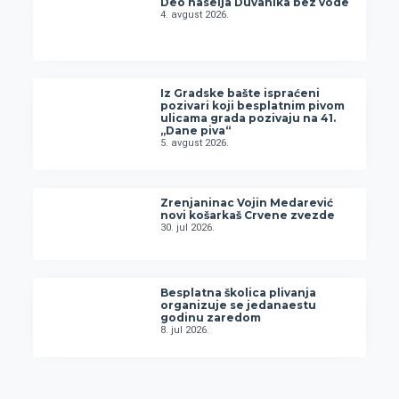
Deo naselja Duvanika bez vode
4. avgust 2026.
Iz Gradske bašte ispraćeni
pozivari koji besplatnim pivom
ulicama grada pozivaju na 41.
„Dane piva“
5. avgust 2026.
Zrenjaninac Vojin Medarević
novi košarkaš Crvene zvezde
30. jul 2026.
Besplatna školica plivanja
organizuje se jedanaestu
godinu zaredom
8. jul 2026.