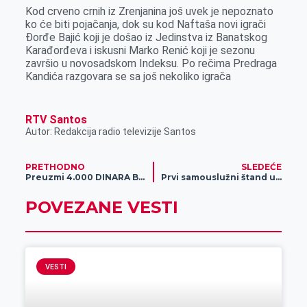
r
Kod crveno crnih iz Zrenjanina još uvek je nepoznato
ko će biti pojačanja, dok su kod Naftaša novi igrači
Đorđe Bajić koji je došao iz Jedinstva iz Banatskog
Karađorđeva i iskusni Marko Renić koji je sezonu
završio u novosadskom Indeksu. Po rečima Predraga
Kandića razgovara se sa još nekoliko igrača
RTV Santos
Autor: Redakcija radio televizije Santos
PRETHODNO
SLEDEĆE
Preuzmi 4.000 DINARA BONUSA i započni NAJLUĐU AVANTURU!
Prvi samouslužni štand u Novom Itebeju
POVEZANE VESTI
VESTI