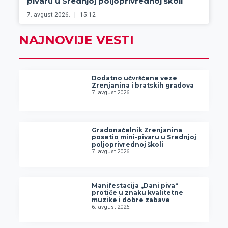
pivaru u Srednjoj poljoprivrednoj školi
7. avgust 2026.
15:12
NAJNOVIJE VESTI
Dodatno učvršćene veze
Zrenjanina i bratskih gradova
7. avgust 2026.
Gradonačelnik Zrenjanina
posetio mini-pivaru u Srednjoj
poljoprivrednoj školi
7. avgust 2026.
Manifestacija „Dani piva“
protiče u znaku kvalitetne
muzike i dobre zabave
6. avgust 2026.