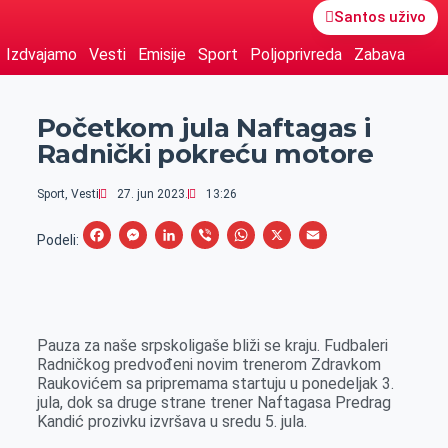
Santos uživo
Izdvajamo
Vesti
Emisije
Sport
Poljoprivreda
Zabava
Početkom jula Naftagas i
Radnički pokreću motore
Sport
,
Vesti
27. jun 2023.
13:26
F
M
L
V
W
X
E
Podeli:
a
e
i
i
h
m
c
s
n
b
a
a
e
s
k
e
t
i
Pauza za naše srpskoligaše bliži se kraju. Fudbaleri
b
e
e
r
s
l
Radničkog predvođeni novim trenerom Zdravkom
o
n
d
A
Raukovićem sa pripremama startuju u ponedeljak 3.
jula, dok sa druge strane trener Naftagasa Predrag
o
g
I
p
Kandić prozivku izvršava u sredu 5. jula.
k
e
n
p