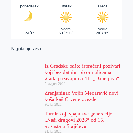
Najčitanije vesti
Iz Gradske bašte ispraćeni pozivari
koji besplatnim pivom ulicama
grada pozivaju na 41. „Dane piva“
5. avgust 2026.
Zrenjaninac Vojin Medarević novi
košarkaš Crvene zvezde
30. jul 2026.
Turnir koji spaja sve generacije:
„Naši drugovi 2026“ od 15.
avgusta u Stajićevu
21. jul 2026.