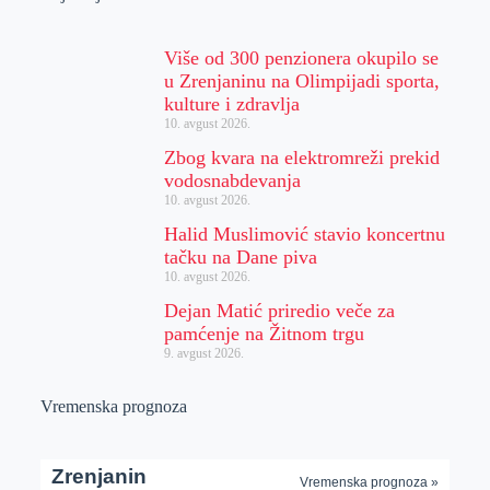
Više od 300 penzionera okupilo se
u Zrenjaninu na Olimpijadi sporta,
kulture i zdravlja
10. avgust 2026.
Zbog kvara na elektromreži prekid
vodosnabdevanja
10. avgust 2026.
Halid Muslimović stavio koncertnu
tačku na Dane piva
10. avgust 2026.
Dejan Matić priredio veče za
pamćenje na Žitnom trgu
9. avgust 2026.
Vremenska prognoza