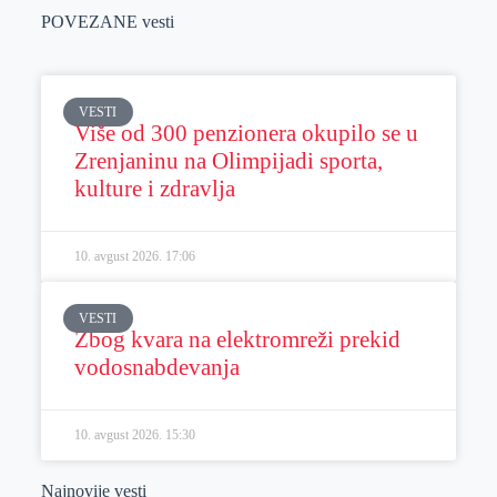
POVEZANE vesti
VESTI
Više od 300 penzionera okupilo se u
Zrenjaninu na Olimpijadi sporta,
kulture i zdravlja
10. avgust 2026.
17:06
VESTI
Zbog kvara na elektromreži prekid
vodosnabdevanja
10. avgust 2026.
15:30
Najnovije vesti