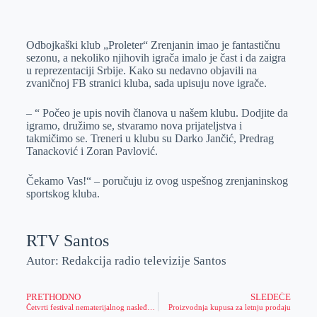
o
n
e
e
a
E
k
g
d
r
t
m
Odbojkaški klub „Proleter“ Zrenjanin imao je fantastičnu
e
I
s
a
sezonu, a nekoliko njihovih igrača imalo je čast i da zaigra
r
n
A
i
u reprezentaciji Srbije. Kako su nedavno objavili na
zvaničnoj FB stranici kluba, sada upisuju nove igrače.
p
l
p
– “ Počeo je upis novih članova u našem klubu. Dodjite da
igramo, družimo se, stvaramo nova prijateljstva i
takmičimo se. Treneri u klubu su Darko Jančić, Predrag
Tanacković i Zoran Pavlović.
Čekamo Vas!“ – poručuju iz ovog uspešnog zrenjaninskog
sportskog kluba.
RTV Santos
Autor: Redakcija radio televizije Santos
PRETHODNO
SLEDEĆE
Četvrti festival nematerijalnog nasleđa „Banatski dani teku“
Proizvodnja kupusa za letnju prodaju