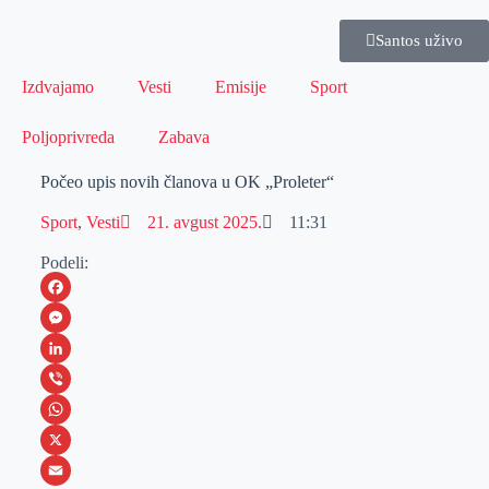
Santos uživo
Izdvajamo
Vesti
Emisije
Sport
Poljoprivreda
Zabava
Počeo upis novih članova u OK „Proleter“
Sport
,
Vesti
21. avgust 2025.
11:31
Podeli:
F
a
M
c
e
L
e
s
i
V
b
s
n
i
W
o
e
k
b
h
X