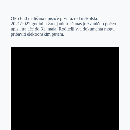
o
n
e
e
a
E
k
g
d
r
t
m
Oko 650 mališana upisaće prvi razred u školskoj
e
I
s
a
2021/2022 godini u Zrenjaninu. Danas je zvanično počeo
r
n
A
i
upis i trajaće do 31. maja. Roditelji sva dokumenta mogu
pribaviti elektronskim putem.
p
l
p