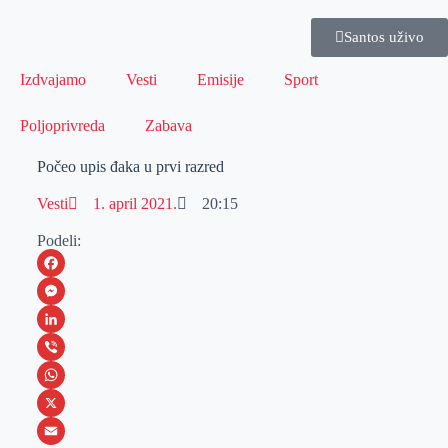
Santos uživo
Izdvajamo
Vesti
Emisije
Sport
Poljoprivreda
Zabava
Počeo upis đaka u prvi razred
Vesti
1. april 2021.
20:15
Podeli:
F
a
M
c
e
L
e
s
i
V
b
s
n
i
W
o
e
k
b
h
X