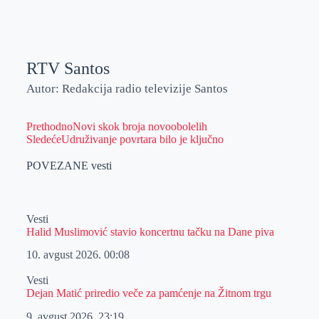
RTV Santos
Autor: Redakcija radio televizije Santos
Prethodno
Novi skok broja novoobolelih
Sledeće
Udruživanje povrtara bilo je ključno
POVEZANE vesti
Vesti
Halid Muslimović stavio koncertnu tačku na Dane piva
10. avgust 2026.
00:08
Vesti
Dejan Matić priredio veče za pamćenje na Žitnom trgu
9. avgust 2026.
23:19