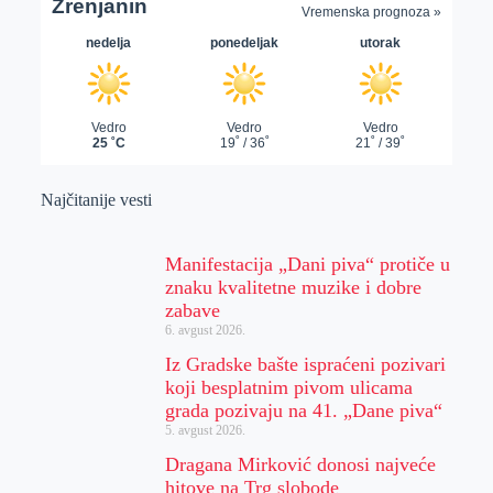
Najčitanije vesti
Manifestacija „Dani piva“ protiče u
znaku kvalitetne muzike i dobre
zabave
6. avgust 2026.
Iz Gradske bašte ispraćeni pozivari
koji besplatnim pivom ulicama
grada pozivaju na 41. „Dane piva“
5. avgust 2026.
Dragana Mirković donosi najveće
hitove na Trg slobode