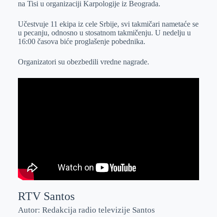
na Tisi u organizaciji Karpologije iz Beograda.
r
n
A
i
p
l
Učestvuje 11 ekipa iz cele Srbije, svi takmičari nametaće se
u pecanju, odnosno u stosatnom takmičenju. U nedelju u
p
16:00 časova biće proglašenje pobednika.
Organizatori su obezbedili vredne nagrade.
RTV Santos
Autor: Redakcija radio televizije Santos