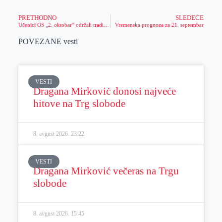
PRETHODNO
SLEDEĆE
Učenici OŠ „2. oktobar“ održali tradicionalni vašar
Vremenska prognoza za 21. septembar
POVEZANE vesti
VESTI
Dragana Mirković donosi najveće
hitove na Trg slobode
8. avgust 2026.
23:22
VESTI
Dragana Mirković večeras na Trgu
slobode
8. avgust 2026.
15:45