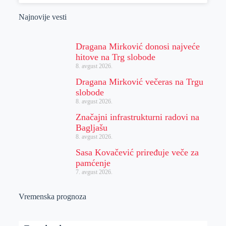
Najnovije vesti
Dragana Mirković donosi najveće
hitove na Trg slobode
8. avgust 2026.
Dragana Mirković večeras na Trgu
slobode
8. avgust 2026.
Značajni infrastrukturni radovi na
Bagljašu
8. avgust 2026.
Sasa Kovačević priređuje veče za
pamćenje
7. avgust 2026.
Vremenska prognoza