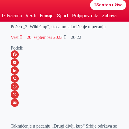
Santos uživo
Izdvajamo
Vesti
Emisije
Sport
Poljoprivreda
Zabava
Počeo „2. Wild Cup“, stosatno takmičenje u pecanju
Vesti
20. septembar 2023.
20:22
Podeli:
F
a
M
c
e
L
e
s
i
V
b
s
n
i
W
o
e
k
b
h
X
o
n
e
e
a
E
k
g
d
r
t
m
Takmičenje u pecanju „Drugi divlji kup“ Srbije održava se
e
I
s
a