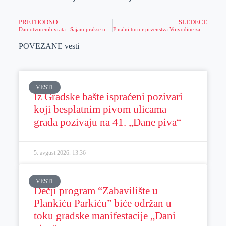
PRETHODNO
SLEDEĆE
Dan otvorenih vrata i Sajam prakse na Tehničkom fakultetu „Mihajlo Pupin“
Finalni turnir prvenstva Vojvodine za pionirke odigran u Kleku
POVEZANE vesti
VESTI
Iz Gradske bašte ispraćeni pozivari
koji besplatnim pivom ulicama
grada pozivaju na 41. „Dane piva“
5. avgust 2026.
13:36
VESTI
Dečji program “Zabavilište u
Plankiću Parkiću” biće održan u
toku gradske manifestacije „Dani