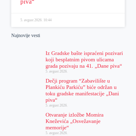
piva“
5. avgust 2026.
10:44
Najnovije vesti
Iz Gradske bašte ispraćeni pozivari
koji besplatnim pivom ulicama
grada pozivaju na 41. „Dane piva“
5. avgust 2026.
Dečji program “Zabavilište u
Plankiću Parkiću” biće održan u
toku gradske manifestacije „Dani
piva“
5. avgust 2026.
Otvaranje izložbe Momira
Kneževića „Osvežavanje
memorije“
5. avgust 2026.