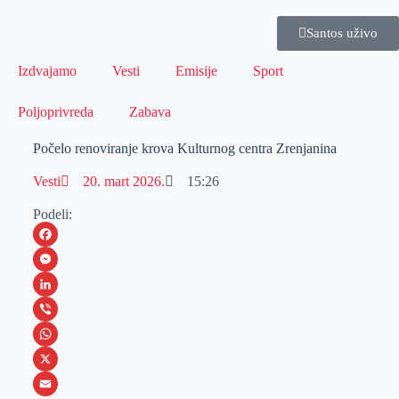
Santos uživo
Izdvajamo
Vesti
Emisije
Sport
Poljoprivreda
Zabava
Počelo renoviranje krova Kulturnog centra Zrenjanina
Vesti
20. mart 2026.
15:26
Podeli:
F
a
M
c
e
L
e
s
i
V
b
s
n
i
W
o
e
k
b
h
X