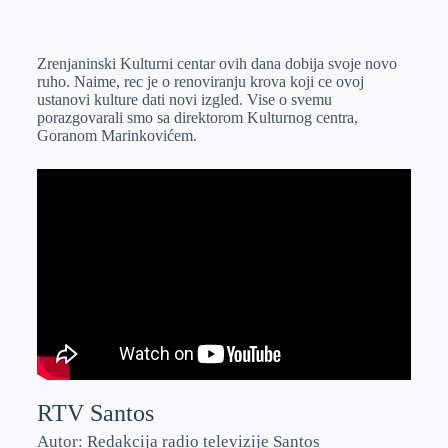
o
n
e
e
a
E
k
g
d
r
t
m
Zrenjaninski Kulturni centar ovih dana dobija svoje novo
e
I
s
a
ruho. Naime, rec je o renoviranju krova koji ce ovoj
r
n
A
i
ustanovi kulture dati novi izgled. Vise o svemu
porazgovarali smo sa direktorom Kulturnog centra,
p
l
Goranom Marinkovićem.
p
RTV Santos
Autor: Redakcija radio televizije Santos