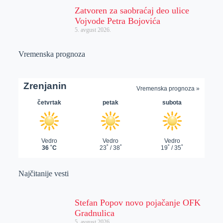
Zatvoren za saobraćaj deo ulice
Vojvode Petra Bojovića
5. avgust 2026.
Vremenska prognoza
Najčitanije vesti
Stefan Popov novo pojačanje OFK
Gradnulica
5. avgust 2026.