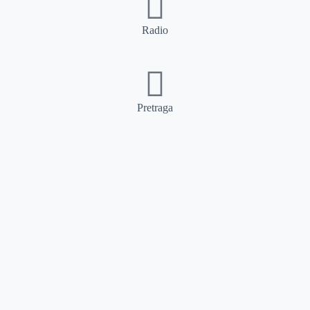
Radio
Pretraga
Pretraga
Kategorije
Ostalo
Naslovna
Izdvajamo