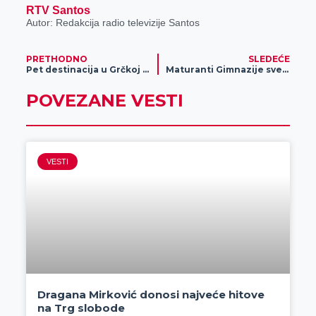
RTV Santos
Autor: Redakcija radio televizije Santos
PRETHODNO
SLEDEĆE
Pet destinacija u Grčkoj za svačiji džep
Maturanti Gimnazije svečanom manifestacijom obeležili kraj školske godine
POVEZANE VESTI
VESTI
Dragana Mirković donosi najveće hitove
na Trg slobode