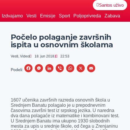
Santos uživo
Izdvajamo
Vesti
Emisije
Sport
Poljoprivreda
Zabava
Počelo polaganje završnih
ispita u osnovnim školama
Vesti
,
Video
18. jun 2018.
22:53
F
M
L
V
W
X
E
Podeli:
a
e
i
i
h
m
c
s
n
b
a
a
e
s
k
e
t
i
1607 učenika završnih razreda osnovnih škola u
b
e
e
r
s
l
Srednjem Banatu polagalo je u prepodnevnim
o
n
d
A
časovima završni test iz srpskog jezika. U naredna
dva dana polagaće iz matematike i kombinovani test.
o
g
I
p
U Srednjem Banatu ima ukupno 1930 slobodnih
k
e
n
p
mesta za upis u srednje škole, od čega u Zrenjaninu