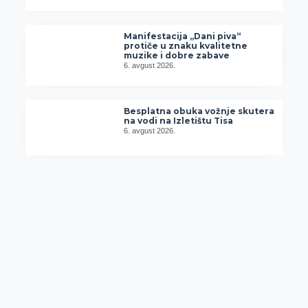
Manifestacija „Dani piva“
protiče u znaku kvalitetne
muzike i dobre zabave
6. avgust 2026.
Besplatna obuka vožnje skutera
na vodi na Izletištu Tisa
6. avgust 2026.