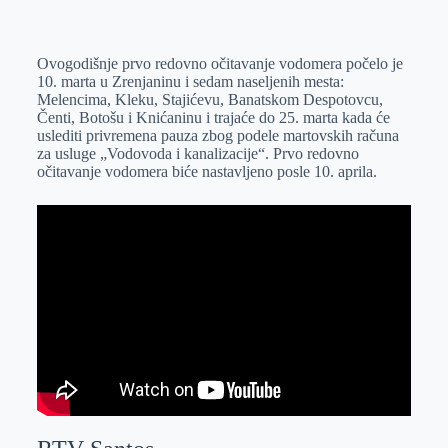
o
n
e
e
a
E
k
g
d
r
t
m
Ovogodišnje prvo redovno očitavanje vodomera počelo je
e
I
s
a
10. marta u Zrenjaninu i sedam naseljenih mesta:
r
n
A
i
Melencima, Kleku, Stajićevu, Banatskom Despotovcu,
Čenti, Botošu i Knićaninu i trajaće do 25. marta kada će
p
l
uslediti privremena pauza zbog podele martovskih računa
p
za usluge „Vodovoda i kanalizacije“. Prvo redovno
očitavanje vodomera biće nastavljeno posle 10. aprila.