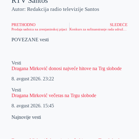
RTV Santos
Autor: Redakcija radio televizije Santos
PRETHODNO
SLEDEĆE
Prodaja sadnica na zrenjaninskoj pijaci
Konkurs za sufinansiranje rada udruženja i KUD-ova
POVEZANE vesti
Vesti
Dragana Mirković donosi najveće hitove na Trg slobode
8. avgust 2026.
23:22
Vesti
Dragana Mirković večeras na Trgu slobode
8. avgust 2026.
15:45
Najnovije vesti