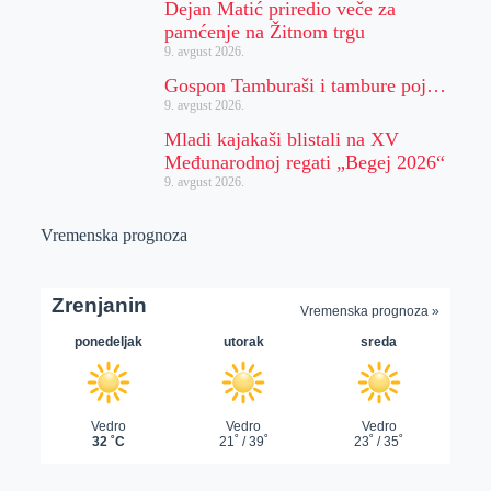
Dejan Matić priredio veče za
pamćenje na Žitnom trgu
9. avgust 2026.
Gospon Tamburaši i tambure poj…
9. avgust 2026.
Mladi kajakaši blistali na XV
Međunarodnoj regati „Begej 2026“
9. avgust 2026.
Vremenska prognoza