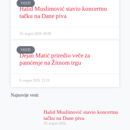
VESTI
Halid Muslimović stavio koncertnu
tačku na Dane piva
10. avgust 2026.
00:08
VESTI
Dejan Matić priredio veče za
pamćenje na Žitnom trgu
9. avgust 2026.
23:19
Najnovije vesti
Halid Muslimović stavio koncertnu
tačku na Dane piva
10. avgust 2026.