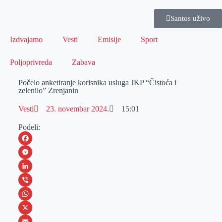
Santos uživo
Izdvajamo
Vesti
Emisije
Sport
Poljoprivreda
Zabava
Počelo anketiranje korisnika usluga JKP “Čistoća i
zelenilo” Zrenjanin
Vesti
23. novembar 2024.
15:01
Podeli:
F
a
M
c
e
L
e
s
i
V
b
s
n
i
W
o
e
k
b
h
X