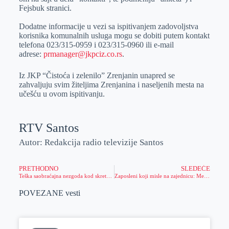
Fejsbuk stranici.
Dodatne informacije u vezi sa ispitivanjem zadovoljstva
korisnika komunalnih usluga mogu se dobiti putem kontakt
telefona 023/315-0959 i 023/315-0960 ili e-mail
adrese:
prmanager@jkpciz.co.rs
.
Iz JKP “Čistoća i zelenilo” Zrenjanin unapred se
zahvaljuju svim žiteljima Zrenjanina i naseljenih mesta na
učešću u ovom ispitivanju.
RTV Santos
Autor: Redakcija radio televizije Santos
PRETHODNO
SLEDEĆE
Teška saobraćajna nezgoda kod skretanja za Perlez
Zaposleni koji misle na zajednicu: Meridian organizovao još jednu akciju dobrovoljnog davanja krvi
POVEZANE vesti