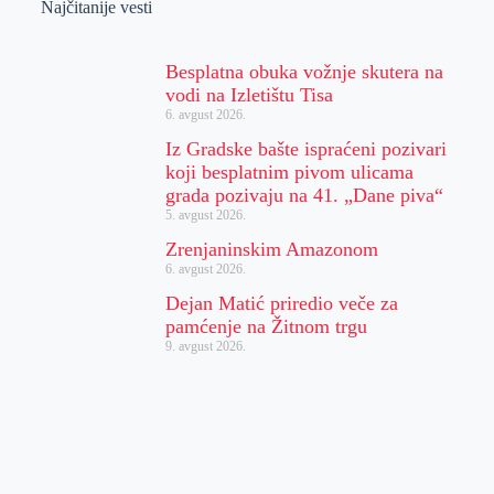
Najčitanije vesti
Besplatna obuka vožnje skutera na
vodi na Izletištu Tisa
6. avgust 2026.
Iz Gradske bašte ispraćeni pozivari
koji besplatnim pivom ulicama
grada pozivaju na 41. „Dane piva“
5. avgust 2026.
Zrenjaninskim Amazonom
6. avgust 2026.
Dejan Matić priredio veče za
pamćenje na Žitnom trgu
9. avgust 2026.