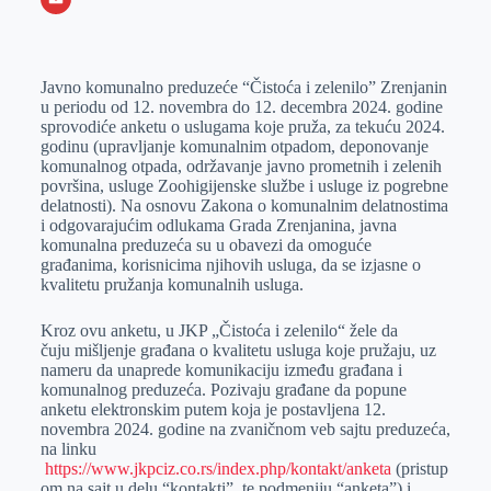
o
n
e
e
a
E
k
g
d
r
t
m
Javno komunalno preduzeće “Čistoća i zelenilo” Zrenjanin
e
I
s
a
u periodu od 12. novembra do 12. decembra 2024. godine
r
n
A
i
sprovodiće anketu o uslugama koje pruža, za tekuću 2024.
godinu (upravljanje komunalnim otpadom, deponovanje
p
l
komunalnog otpada, održavanje javno prometnih i zelenih
p
površina, usluge Zoohigijenske službe i usluge iz pogrebne
delatnosti). Na osnovu Zakona o komunalnim delatnostima
i odgovarajućim odlukama Grada Zrenjanina, javna
komunalna preduzeća su u obavezi da omoguće
građanima, korisnicima njihovih usluga, da se izjasne o
kvalitetu pružanja komunalnih usluga.
Kroz ovu anketu, u JKP „Čistoća i zelenilo“ žele da
čuju mišljenje građana o kvalitetu usluga koje pružaju, uz
nameru da unaprede komunikaciju između građana i
komunalnog preduzeća. Pozivaju građane da popune
anketu elektronskim putem koja je postavljena 12.
novembra 2024. godine na zvaničnom veb sajtu preduzeća,
na linku
https://www.jkpciz.co.rs/index.php/kontakt/anketa
(pristup
om na sajt u delu “kontakti”, te podmeniju “anketa”) i