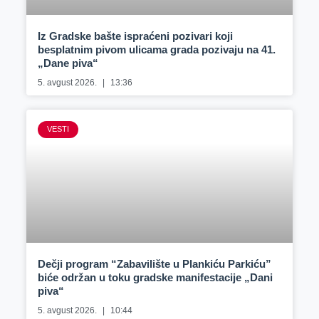
Iz Gradske bašte ispraćeni pozivari koji
besplatnim pivom ulicama grada pozivaju na 41.
„Dane piva“
5. avgust 2026.
13:36
VESTI
Dečji program “Zabavilište u Plankiću Parkiću”
biće održan u toku gradske manifestacije „Dani
piva“
5. avgust 2026.
10:44