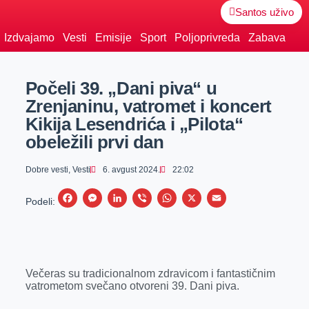
Santos uživo
Izdvajamo
Vesti
Emisije
Sport
Poljoprivreda
Zabava
Počeli 39. „Dani piva“ u
Zrenjaninu, vatromet i koncert
Kikija Lesendrića i „Pilota“
obeležili prvi dan
Dobre vesti
,
Vesti
6. avgust 2024.
22:02
F
M
L
V
W
X
E
Podeli:
a
e
i
i
h
m
c
s
n
b
a
a
e
s
k
e
t
i
Večeras su tradicionalnom zdravicom i fantastičnim
b
e
e
r
s
l
vatrometom svečano otvoreni 39. Dani piva.
o
n
d
A