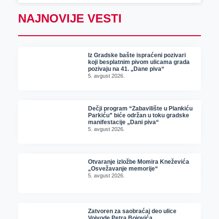
NAJNOVIJE VESTI
Iz Gradske bašte ispraćeni pozivari
koji besplatnim pivom ulicama grada
pozivaju na 41. „Dane piva“
5. avgust 2026.
Dečji program “Zabavilište u Plankiću
Parkiću” biće održan u toku gradske
manifestacije „Dani piva“
5. avgust 2026.
Otvaranje izložbe Momira Kneževića
„Osvežavanje memorije“
5. avgust 2026.
Zatvoren za saobraćaj deo ulice
Vojvode Petra Bojovića