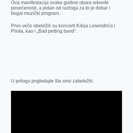
o
g
I
p
Ova manifestacija svake godine obara rekorde
posećenosti, a jedan od razloga za to je dobar i
k
e
n
p
bogat muzički program.
r
Prvo veče obeležili su koncerti Kikija Lesendrića i
Pilota, kao i „Bad petting band“.
U prilogu pogledajte šta smo zabeležili.