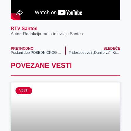
RTV Santos
Autor: Redakcija radio televizije Santos
PRETHODNO
SLEDEĆE
Postani deo POBEDNIČKOG TIMA i preuzmi deo fonda vrednog 5.000 EVRA!
Trideset deveti „Dani piva“- Kiki Lesendrić oduševio Zrenjanince (FOTO)
POVEZANE VESTI
VESTI