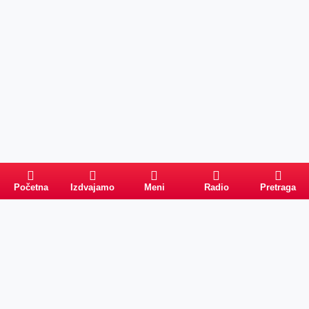
Početna
Izdvajamo
Meni
Radio
Pretraga
Pretraga
Kategorije