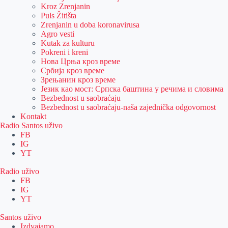
Kroz Zrenjanin
Puls Žitišta
Zrenjanin u doba koronavirusa
Agro vesti
Kutak za kulturu
Pokreni i kreni
Нова Црња кроз време
Србија кроз време
Зрењанин кроз време
Језик као мост: Српска баштина у речима и словима
Bezbednost u saobraćaju
Bezbednost u saobraćaju-naša zajednička odgovornost
Kontakt
Radio Santos uživo
FB
IG
YT
Radio uživo
FB
IG
YT
Santos uživo
Izdvajamo