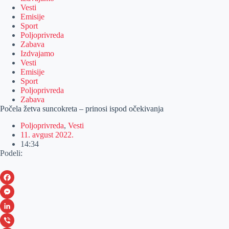
Vesti
Emisije
Sport
Poljoprivreda
Zabava
Izdvajamo
Vesti
Emisije
Sport
Poljoprivreda
Zabava
Počela žetva suncokreta – prinosi ispod očekivanja
Poljoprivreda
,
Vesti
11. avgust 2022.
14:34
Podeli:
F
a
M
c
e
L