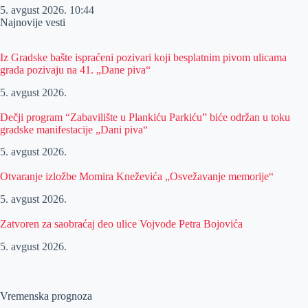
5. avgust 2026.
10:44
Najnovije vesti
Iz Gradske bašte ispraćeni pozivari koji besplatnim pivom ulicama
grada pozivaju na 41. „Dane piva“
5. avgust 2026.
Dečji program “Zabavilište u Plankiću Parkiću” biće održan u toku
gradske manifestacije „Dani piva“
5. avgust 2026.
Otvaranje izložbe Momira Kneževića „Osvežavanje memorije“
5. avgust 2026.
Zatvoren za saobraćaj deo ulice Vojvode Petra Bojovića
5. avgust 2026.
Vremenska prognoza