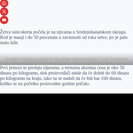
e
s
i
V
b
s
n
i
W
o
e
k
b
h
X
o
n
e
e
a
E
Žetva suncokreta počela je na njivama u Srednjobanatskom okrugu.
k
g
d
r
t
m
Rod je manji i do 50 procenata u zavisnosti od roka setve, jer je palo
malo kiše.
e
I
s
a
r
n
A
i
Svetislav Seležan, predsednik Udruženja poljoprivrednika Grada Zrenjanina.
p
l
Prvi prinosi se predaju uljarama, a trenutna akontna cena je oko 50
p
dinara po kilogramu, dok proizvođači misle da će dobiti do 60 dinara
po kilogramu na kraju, iako su se nadali da će biti bar 100 dinara,
koliko se na početku proizvodne godine pričalo.