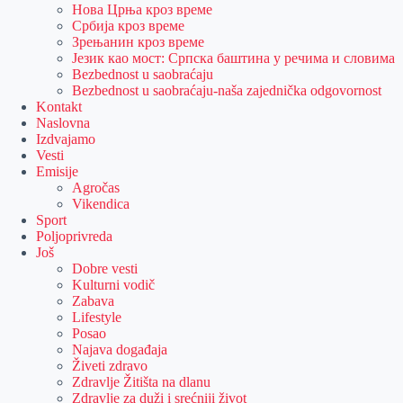
Нова Црња кроз време
Србија кроз време
Зрењанин кроз време
Језик као мост: Српска баштина у речима и словима
Bezbednost u saobraćaju
Bezbednost u saobraćaju-naša zajednička odgovornost
Kontakt
Naslovna
Izdvajamo
Vesti
Emisije
Agročas
Vikendica
Sport
Poljoprivreda
Još
Dobre vesti
Kulturni vodič
Zabava
Lifestyle
Posao
Najava događaja
Živeti zdravo
Zdravlje Žitišta na dlanu
Zdravlje za duži i srećniji život