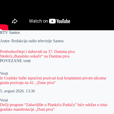
RTV Santos
Autor: Redakcija radio televizije Santos
Prethodno
Slepi i slabovidi na 37. Danima piva
Sledeće
„Banatsko sokače“ na Danima piva
POVEZANE vesti
Vesti
Iz Gradske bašte ispraćeni pozivari koji besplatnim pivom ulicama
grada pozivaju na 41. „Dane piva“
5. avgust 2026.
13:36
Vesti
Dečji program “Zabavilište u Plankiću Parkiću” biće održan u toku
gradske manifestacije „Dani piva“