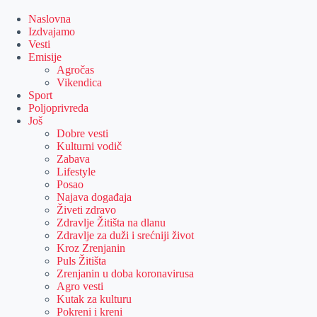
Skip
to
Naslovna
content
Izdvajamo
Vesti
Emisije
Agročas
Vikendica
Sport
Poljoprivreda
Još
Dobre vesti
Kulturni vodič
Zabava
Lifestyle
Posao
Najava događaja
Živeti zdravo
Zdravlje Žitišta na dlanu
Zdravlje za duži i srećniji život
Kroz Zrenjanin
Puls Žitišta
Zrenjanin u doba koronavirusa
Agro vesti
Kutak za kulturu
Pokreni i kreni