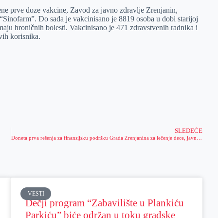
ene prve doze vakcine, Zavod za javno zdravlje Zrenjanin,
Sinofarm”. Do sada je vakcinisano je 8819 osoba u dobi starijoj
imaju hroničnih bolesti. Vakcinisano je 471 zdravstvenih radnika i
vih korisnika.
SLEDEĆE
Doneta prva rešenja za finansijsku podršku Grada Zrenjanina za lečenje dece, javni poziv i dalje na snazi
VESTI
Dečji program “Zabavilište u Plankiću
Parkiću” biće održan u toku gradske