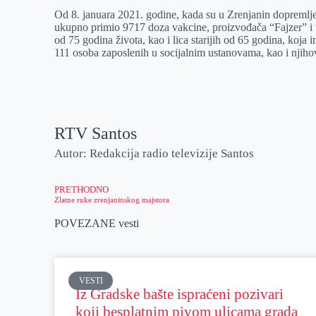
Od 8. januara 2021. godine, kada su u Zrenjanin dopremlj
ukupno primio 9717 doza vakcine, proizvođača “Fajzer” i “
od 75 godina života, kao i lica starijih od 65 godina, koja 
111 osoba zaposlenih u socijalnim ustanovama, kao i njiho
RTV Santos
Autor: Redakcija radio televizije Santos
PRETHODNO
Zlatne ruke zrenjaninskog majstora
POVEZANE vesti
VESTI
Iz Gradske bašte ispraćeni pozivari
koji besplatnim pivom ulicama grada