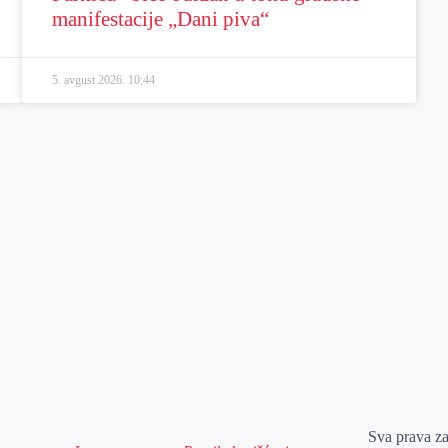
manifestacije „Dani piva“
5. avgust 2026.
10:44
Sva prava z