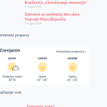
Kneževića „Osvežavanje memorije“
5. avgust 2026.
Zatvoren za saobraćaj deo ulice
Vojvode Petra Bojovića
5. avgust 2026.
remenska prognoza
jčitanije vesti
„Zrenjanin zove“