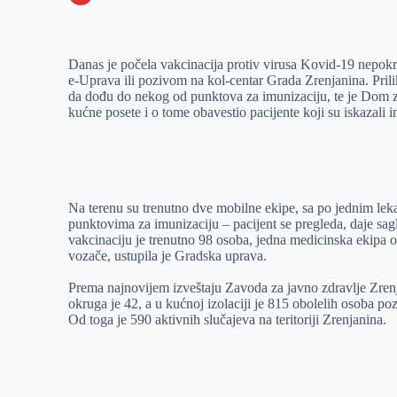
o
n
e
e
a
E
k
g
d
r
t
m
Danas je počela vakcinacija protiv virusa Kovid-19 nepokret
e
I
s
a
e-Uprava ili pozivom na kol-centar Grada Zrenjanina. Prili
r
n
A
i
da dođu do nekog od punktova za imunizaciju, te je Dom 
kućne posete i o tome obavestio pacijente koji su iskazali 
p
l
p
Na terenu su trenutno dve mobilne ekipe, sa po jednim lek
punktovima za imunizaciju – pacijent se pregleda, daje sag
vakcinaciju je trenutno 98 osoba, jedna medicinska ekipa o
vozače, ustupila je Gradska uprava.
Prema najnovijem izveštaju Zavoda za javno zdravlje Zre
okruga je 42, a u kućnoj izolaciji je 815 obolelih osoba po
Od toga je 590 aktivnih slučajeva na teritoriji Zrenjanina.