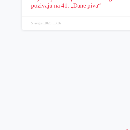
pozivaju na 41. „Dane piva“
5. avgust 2026.
13:36