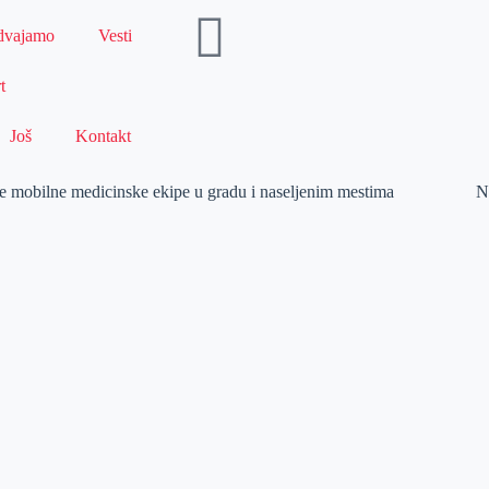
dvajamo
Vesti
t
Još
Kontakt
ve mobilne medicinske ekipe u gradu i naseljenim mestima
N