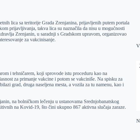
nih lica sa teritorije Grada Zrenjanina, prijavljenih putem portala
kom prijavljivanja, takva lica su naznačila da nisu u mogućnosti
zdravlja Zrenjanin, u saradnji s Gradskom upravom, organizovao
interesovanje za vakcinisanje.
V
arom i tehničarem, koji sprovode istu proceduru kao na
lasnost za primanje vakcine i potom se vakciniše. Na spisku za
bilazi grad, druga naseljena mesta, a vozila za tu namenu, kao i
njanin, na bolničkom lečenju u ustanovama Srednjobanatskog
zitivnih na Kovid-19, što čini ukupno 867 aktivna slučaja zaraze.
Na