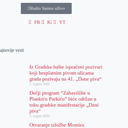
Radio Santos uživo
FB
IG
YT
ajnovije vesti
Iz Gradske bašte ispraćeni pozivari
koji besplatnim pivom ulicama
grada pozivaju na 41. „Dane piva“
5. avgust 2026.
Dečji program “Zabavilište u
Plankiću Parkiću” biće održan u
toku gradske manifestacije „Dani
piva“
5. avgust 2026.
Otvaranje izložbe Momira