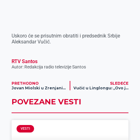
Uskoro će se prisutnim obratiti i predsednik Srbije
Aleksandar Vučić.
RTV Santos
Autor: Redakcija radio televizije Santos
PRETHODNO
SLEDEĆE
Jovan Miolski u Zrenjanin doneo prvu medalju sa Rio de Ženeirskog peska
Vučić u Linglongu: „Ovo je najveća grinfild investicija ikada“
POVEZANE VESTI
VESTI