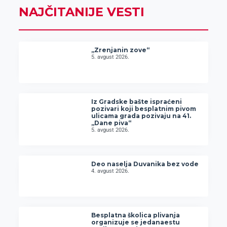
NAJČITANIJE VESTI
„Zrenjanin zove“
5. avgust 2026.
Iz Gradske bašte ispraćeni
pozivari koji besplatnim pivom
ulicama grada pozivaju na 41.
„Dane piva“
5. avgust 2026.
Deo naselja Duvanika bez vode
4. avgust 2026.
Besplatna školica plivanja
organizuje se jedanaestu