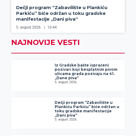
Dečji program “Zabavilište u Plankiću
Parkiću” biće održan u toku gradske
manifestacije „Dani piva“
5. avgust 2026.
10:44
NAJNOVIJE VESTI
Iz Gradske bašte ispraćeni
pozivari koji besplatnim pivom
ulicama grada pozivaju na 41.
„Dane piva“
5. avgust 2026.
Dečji program “Zabavilište u
Plankiću Parkiću” biće održan u
toku gradske manifestacije
„Dani piva“
5. avgust 2026.