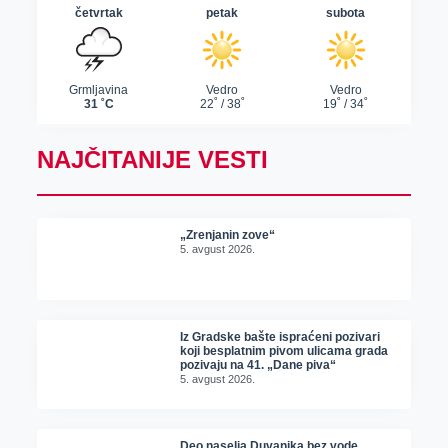
NAJČITANIJE VESTI
„Zrenjanin zove“
5. avgust 2026.
Iz Gradske bašte ispraćeni pozivari
koji besplatnim pivom ulicama grada
pozivaju na 41. „Dane piva“
5. avgust 2026.
Deo naselja Duvanika bez vode