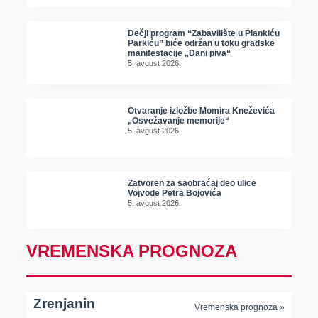
Dečji program “Zabavilište u Plankiću
Parkiću” biće održan u toku gradske
manifestacije „Dani piva“
5. avgust 2026.
Otvaranje izložbe Momira Kneževića
„Osvežavanje memorije“
5. avgust 2026.
Zatvoren za saobraćaj deo ulice
Vojvode Petra Bojovića
5. avgust 2026.
VREMENSKA PROGNOZA