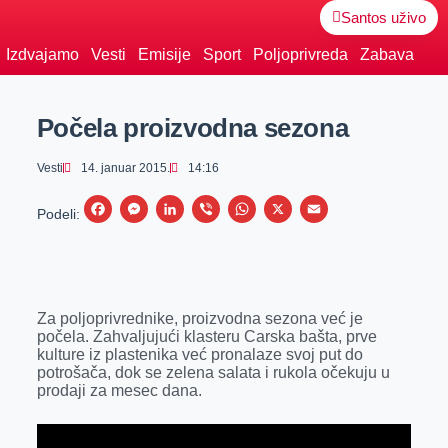
Santos uživo
Izdvajamo
Vesti
Emisije
Sport
Poljoprivreda
Zabava
Počela proizvodna sezona
Vesti
14. januar 2015.
14:16
F
M
L
V
W
X
E
Podeli:
a
e
i
i
h
m
c
s
n
b
a
a
e
s
k
e
t
i
Za poljoprivrednike, proizvodna sezona već je
b
e
e
r
s
l
počela. Zahvaljujući klasteru Carska bašta, prve
o
n
d
A
kulture iz plastenika već pronalaze svoj put do
potrošača, dok se zelena salata i rukola očekuju u
o
g
I
p
prodaji za mesec dana.
k
e
n
p
r