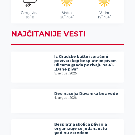
NAJČITANIJE VESTI
Iz Gradske bašte ispraćeni
pozivari koji besplatnim pivom
ulicama grada pozivaju na 41.
„Dane piva“
5. avgust 2026.
Deo naselja Duvanika bez vode
4. avgust 2026.
Besplatna školica plivanja
organizuje se jedanaestu
godinu zaredom