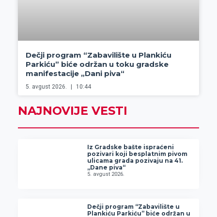
Dečji program “Zabavilište u Plankiću
Parkiću” biće održan u toku gradske
manifestacije „Dani piva“
5. avgust 2026.
10:44
NAJNOVIJE VESTI
Iz Gradske bašte ispraćeni
pozivari koji besplatnim pivom
ulicama grada pozivaju na 41.
„Dane piva“
5. avgust 2026.
Dečji program “Zabavilište u
Plankiću Parkiću” biće održan u