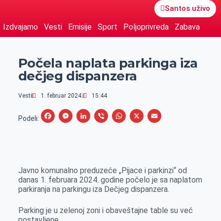
Santos uživo
Izdvajamo
Vesti
Emisije
Sport
Poljoprivreda
Zabava
Počela naplata parkinga iza
dečjeg dispanzera
Vesti
1. februar 2024.
15:44
F
M
L
V
W
X
E
Podeli:
a
e
i
i
h
m
c
s
n
b
a
a
e
s
k
e
t
i
Javno komunalno preduzeće „Pijace i parkinzi“ od
b
e
e
r
s
l
danas 1. februara 2024. godine počelo je sa naplatom
o
n
d
A
parkiranja na parkingu iza Dečjeg dispanzera.
o
g
I
p
Parking je u zelenoj zoni i obaveštajne table su već
k
e
n
p
postavljene.