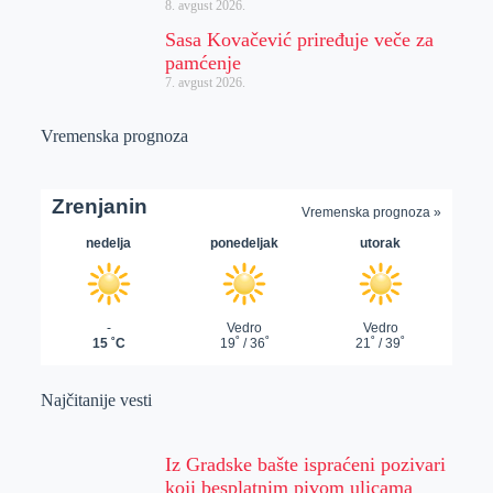
8. avgust 2026.
Sasa Kovačević priređuje veče za
pamćenje
7. avgust 2026.
Vremenska prognoza
Najčitanije vesti
Iz Gradske bašte ispraćeni pozivari
koji besplatnim pivom ulicama