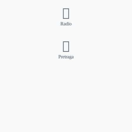
Radio
Pretraga
Pretraga
Kategorije
Ostalo
Naslovna