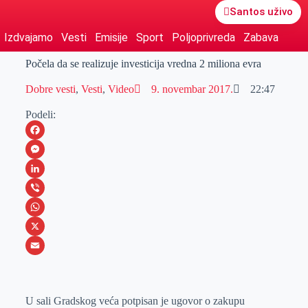
Santos uživo
Izdvajamo
Vesti
Emisije
Sport
Poljoprivreda
Zabava
Počela da se realizuje investicija vredna 2 miliona evra
Dobre vesti
,
Vesti
,
Video
9. novembar 2017.
22:47
Podeli:
F
a
M
c
e
L
e
s
i
V
b
s
n
i
W
o
e
k
b
h
X
o
n
e
e
a
E
k
g
d
r
t
m
U sali Gradskog veća potpisan je ugovor o zakupu
e
I
s
a