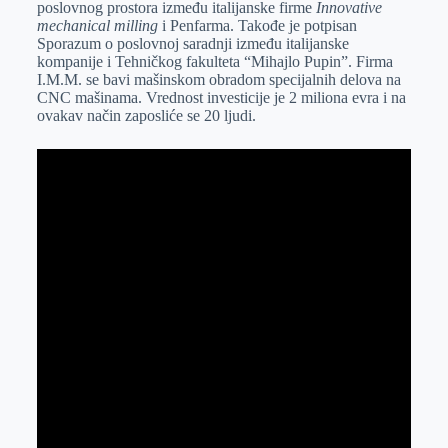
poslovnog prostora između italijanske firme
Innovative
r
n
A
i
mechanical milling
i Penfarma. Takođe je potpisan
Sporazum o poslovnoj saradnji između italijanske
p
l
kompanije i Tehničkog fakulteta “Mihajlo Pupin”. Firma
p
I.M.M. se bavi mašinskom obradom specijalnih delova na
CNC mašinama. Vrednost investicije je 2 miliona evra i na
ovakav način zaposliće se 20 ljudi.