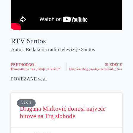
RTV Santos
Autor: Redakcija radio televizije Santos
PRETHODNO
SLEDEĆE
Humanitarna trka „Srbija za Vladu“
Uhapšen zbog prodaje zaraženih pilića
POVEZANE vesti
VESTI
Dragana Mirković donosi najveće
hitove na Trg slobode