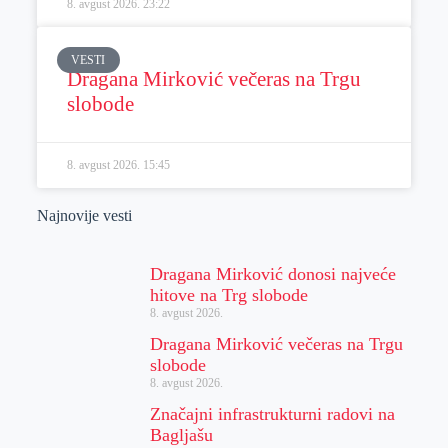
8. avgust 2026.
23:22
VESTI
Dragana Mirković večeras na Trgu
slobode
8. avgust 2026.
15:45
Najnovije vesti
Dragana Mirković donosi najveće
hitove na Trg slobode
8. avgust 2026.
Dragana Mirković večeras na Trgu
slobode
8. avgust 2026.
Značajni infrastrukturni radovi na
Bagljašu