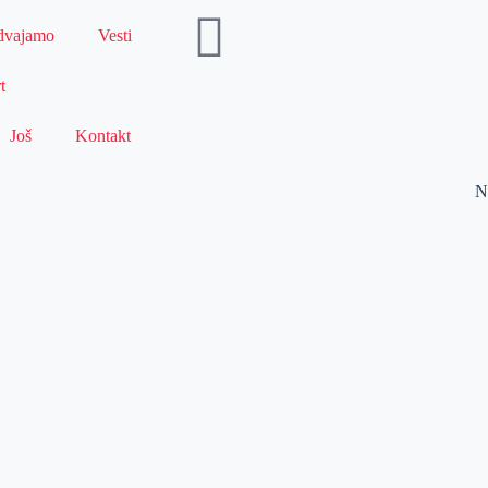
dvajamo
Vesti
t
Još
Kontakt
N