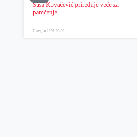
Sasa Kovačević priređuje veče za
pamćenje
7. avgust 2026.
23:00