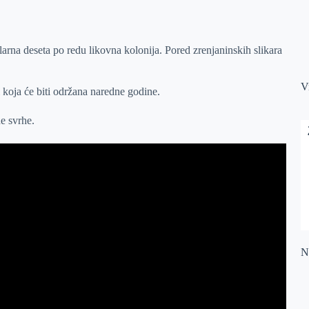
na deseta po redu likovna kolonija. Pored zrenjaninskih slikara
V
i koja će biti održana naredne godine.
e svrhe.
Na