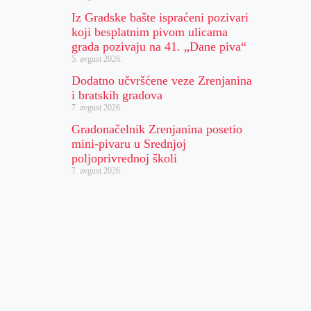
Iz Gradske bašte ispraćeni pozivari
koji besplatnim pivom ulicama
grada pozivaju na 41. „Dane piva“
5. avgust 2026.
Dodatno učvršćene veze Zrenjanina
i bratskih gradova
7. avgust 2026.
Gradonačelnik Zrenjanina posetio
mini-pivaru u Srednjoj
poljoprivrednoj školi
7. avgust 2026.