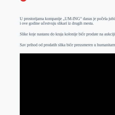
o
n
e
e
a
E
k
g
d
r
t
m
U prostorijama kompanije „UM-ING“ danas je počela jubilar
e
I
s
a
i ove godine učestvuju slikari iz drugih mesta.
r
n
A
i
p
l
Slike koje nastanu do kraja kolonije biće prodate na aukcij
p
Sav prihod od prodatih slika biće preusmeren u humanitarn