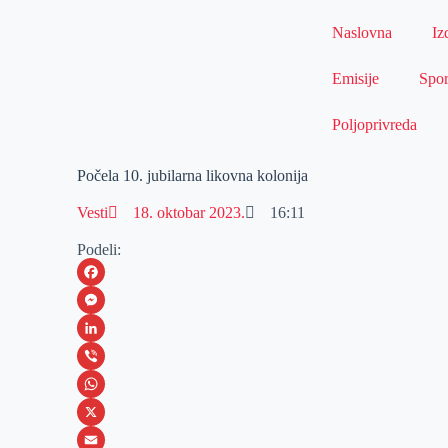
Naslovna
Iz
Emisije
Spor
Poljoprivreda
Počela 10. jubilarna likovna kolonija
Vesti
18. oktobar 2023.
16:11
Podeli:
F
a
M
c
e
L
e
s
i
V
b
s
n
i
W
o
e
k
b
h
X