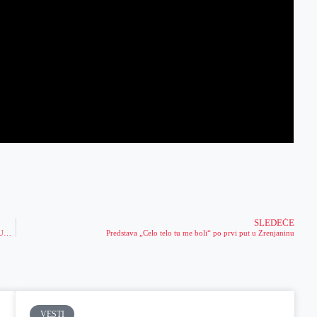
SLEDEĆE
SVI PUNOLETNI GRAĐANI MOGU: Na ovom linku se prijavite i odmah PREUZMITE 4.000 RSD
Predstava „Celo telo tu me boli“ po prvi put u Zrenjaninu
VESTI