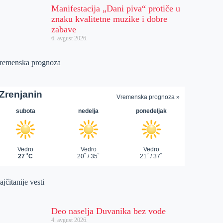
Manifestacija „Dani piva“ protiče u
znaku kvalitetne muzike i dobre
zabave
6. avgust 2026.
remenska prognoza
jčitanije vesti
Deo naselja Duvanika bez vode
4. avgust 2026.