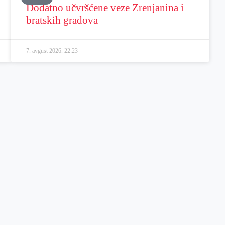
Dodatno učvršćene veze Zrenjanina i
bratskih gradova
7. avgust 2026.
22:23