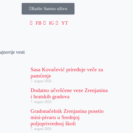
Radio Santos uživo
FB
IG
YT
ajnovije vesti
Sasa Kovačević priređuje veče za
pamćenje
7. avgust 2026.
Dodatno učvršćene veze Zrenjanina
i bratskih gradova
7. avgust 2026.
Gradonačelnik Zrenjanina posetio
mini-pivaru u Srednjoj
poljoprivrednoj školi
7. avgust 2026.