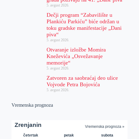
5. avgust 2026.
Dečji program “Zabavilište u
Plankiću Parkiću” biće održan u
toku gradske manifestacije „Dani
piva“
5. avgust 2026.
Otvaranje izložbe Momira
Kneževića „Osvežavanje
memorije“
5. avgust 2026.
Zatvoren za saobraćaj deo ulice
Vojvode Petra Bojovića
5. avgust 2026.
Vremenska prognoza