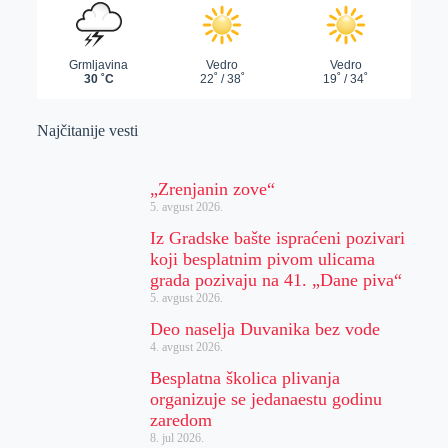
Najčitanije vesti
„Zrenjanin zove“
5. avgust 2026.
Iz Gradske bašte ispraćeni pozivari
koji besplatnim pivom ulicama
grada pozivaju na 41. „Dane piva“
5. avgust 2026.
Deo naselja Duvanika bez vode
4. avgust 2026.
Besplatna školica plivanja
organizuje se jedanaestu godinu
zaredom
8. jul 2026.