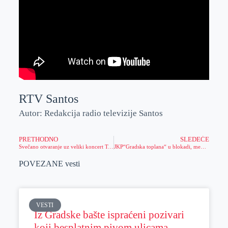
RTV Santos
Autor: Redakcija radio televizije Santos
PRETHODNO
SLEDEĆE
Svečano otvaranje uz veliki koncert Tonija Cetinskog u „Aviv parku Zrenjanin”
JKP“Gradska toplana“ u blokadi, menjaju se određene stvari za potrošače
POVEZANE vesti
VESTI
Iz Gradske bašte ispraćeni pozivari
koji besplatnim pivom ulicama