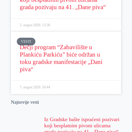
grada pozivaju na 41. „Dane piva“
5. avgust 2026.
13:36
VESTI
Dečji program “Zabavilište u
Plankiću Parkiću” biće održan u
toku gradske manifestacije „Dani
piva“
5. avgust 2026.
10:44
Najnovije vesti
Iz Gradske bašte ispraćeni pozivari
koji besplatnim pivom ulicama
grada pozivaju na 41. „Dane piva“