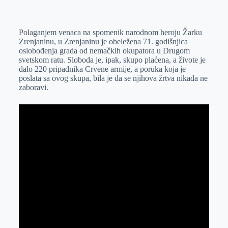
o
n
e
e
a
E
k
g
d
r
t
m
Polaganjem venaca na spomenik narodnom heroju Žarku
e
I
s
a
Zrenjaninu, u Zrenjaninu je obeležena 71. godišnjica
r
n
A
i
oslobođenja grada od nemačkih okupatora u Drugom
svetskom ratu. Sloboda je, ipak, skupo plaćena, a živote je
p
l
dalo 220 pripadnika Crvene armije, a poruka koja je
p
poslata sa ovog skupa, bila je da se njihova žrtva nikada ne
zaboravi.