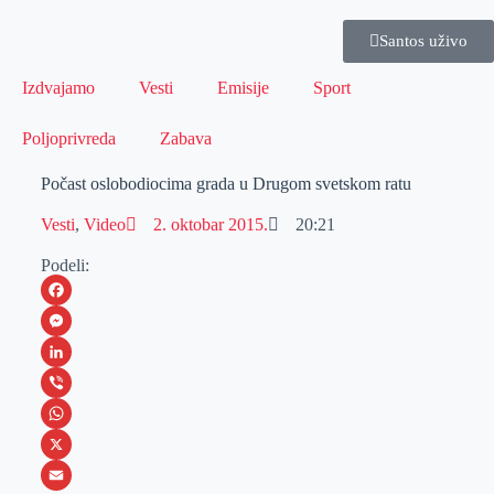
Santos uživo
Izdvajamo
Vesti
Emisije
Sport
Poljoprivreda
Zabava
Počast oslobodiocima grada u Drugom svetskom ratu
Vesti
,
Video
2. oktobar 2015.
20:21
Podeli:
F
a
M
c
e
L
e
s
i
V
b
s
n
i
W
o
e
k
b
h
X