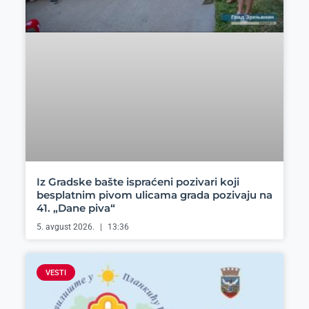
Iz Gradske bašte ispraćeni pozivari koji
besplatnim pivom ulicama grada pozivaju na
41. „Dane piva“
5. avgust 2026.
13:36
VESTI