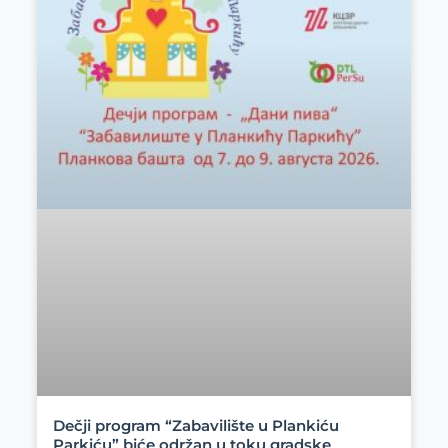
Dečji program “Zabavilište u Plankiću
Parkiću” biće održan u toku gradske