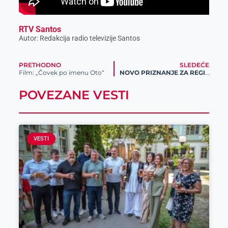
RTV Santos
Autor: Redakcija radio televizije Santos
PRETHODNO
SLEDEĆE
Film: „Čovek po imenu Oto“
NOVO PRIZNANJE ZA REGIONALNOG LIDERA: Meridianbet je najbolja online betting kompanija u Srbiji!
POVEZANE VESTI
VESTI