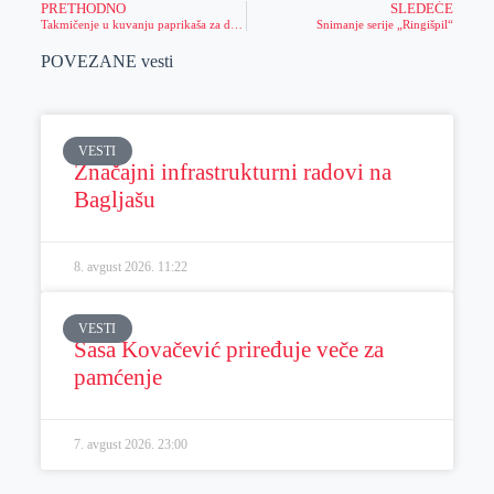
PRETHODNO
SLEDEĆE
Takmičenje u kuvanju paprikaša za decu u Mužlji
Snimanje serije „Ringišpil“
POVEZANE vesti
VESTI
Značajni infrastrukturni radovi na
Bagljašu
8. avgust 2026.
11:22
VESTI
Sasa Kovačević priređuje veče za
pamćenje
7. avgust 2026.
23:00