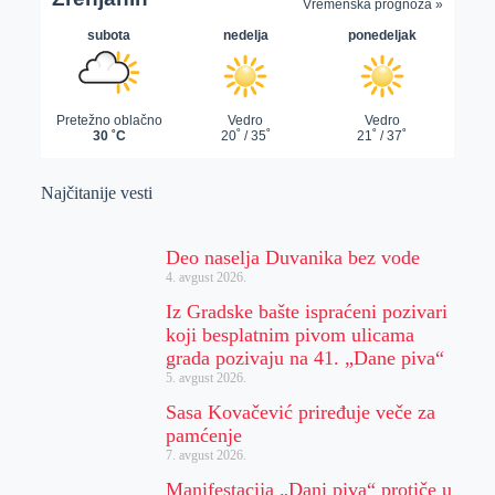
Najčitanije vesti
Deo naselja Duvanika bez vode
4. avgust 2026.
Iz Gradske bašte ispraćeni pozivari
koji besplatnim pivom ulicama
grada pozivaju na 41. „Dane piva“
5. avgust 2026.
Sasa Kovačević priređuje veče za
pamćenje
7. avgust 2026.
Manifestacija „Dani piva“ protiče u