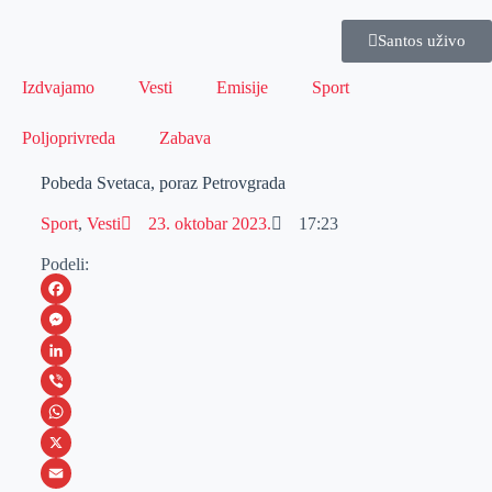
Santos uživo
Izdvajamo
Vesti
Emisije
Sport
Poljoprivreda
Zabava
Pobeda Svetaca, poraz Petrovgrada
Sport
,
Vesti
23. oktobar 2023.
17:23
Podeli:
F
a
M
c
e
L
e
s
i
V
b
s
n
i
W
o
e
k
b
h
X