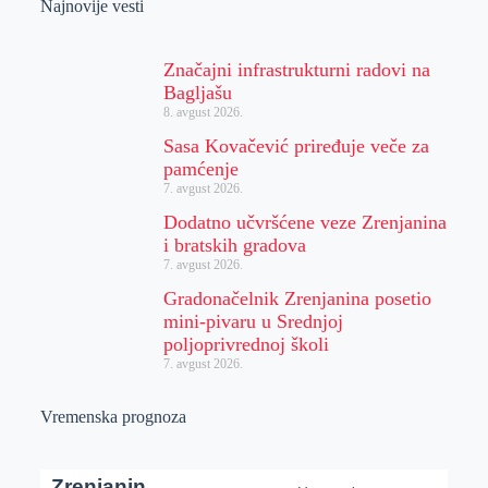
Najnovije vesti
Značajni infrastrukturni radovi na
Bagljašu
8. avgust 2026.
Sasa Kovačević priređuje veče za
pamćenje
7. avgust 2026.
Dodatno učvršćene veze Zrenjanina
i bratskih gradova
7. avgust 2026.
Gradonačelnik Zrenjanina posetio
mini-pivaru u Srednjoj
poljoprivrednoj školi
7. avgust 2026.
Vremenska prognoza