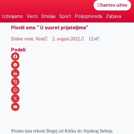
Santos uživo
Izdvajamo
Vesti
Emisije
Sport
Poljoprivreda
Zabava
Plovili smo “ U susret prijateljima“
Dobre vesti
,
Vesti
2. avgust 2022.
12:47
Podeli:
F
a
M
c
e
L
e
s
i
V
b
s
n
i
W
o
e
k
b
h
X
o
n
e
e
a
E
k
g
d
r
t
m
Promo tura rekom Begej od Kleka do Srpskog Itebeja
e
I
s
a