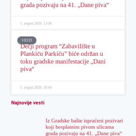
grada pozivaju na 41. „Dane piva“
5. avgust 2026.
13:36
VESTI
Dečji program “Zabavilište u
Plankiću Parkiću” biće održan u
toku gradske manifestacije „Dani
piva“
5. avgust 2026.
10:44
Najnovije vesti
Iz Gradske bašte ispraćeni pozivari
koji besplatnim pivom ulicama
grada pozivaju na 41. „Dane piva“