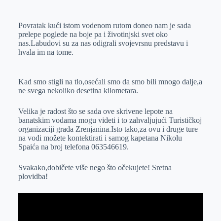
Povratak kući istom vodenom rutom doneo nam je sada
prelepe poglede na boje pa i životinjski svet oko
nas.Labudovi su za nas odigrali svojevrsnu predstavu i
hvala im na tome.
Kad smo stigli na tlo,osećali smo da smo bili mnogo dalje,a
ne svega nekoliko desetina kilometara.
Velika je radost što se sada ove skrivene lepote na
banatskim vodama mogu videti i to zahvaljujući Turističkoj
organizaciji grada Zrenjanina.Isto tako,za ovu i druge ture
na vodi možete kontektirati i samog kapetana Nikolu
Spaića na broj telefona 063546619.
Svakako,dobičete više nego što očekujete! Sretna
plovidba!