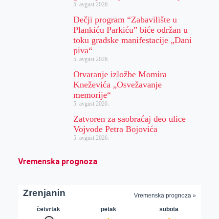
5. avgust 2026.
Dečji program “Zabavilište u
Plankiću Parkiću” biće održan u
toku gradske manifestacije „Dani
piva“
5. avgust 2026.
Otvaranje izložbe Momira
Kneževića „Osvežavanje
memorije“
5. avgust 2026.
Zatvoren za saobraćaj deo ulice
Vojvode Petra Bojovića
5. avgust 2026.
Vremenska prognoza