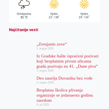
Najčitanije vesti
„Zrenjanin zove“
5. avgust 2026.
Iz Gradske bašte ispraćeni pozivari
koji besplatnim pivom ulicama
grada pozivaju na 41. „Dane piva“
5. avgust 2026.
Deo naselja Duvanika bez vode
4. avgust 2026.
Besplatna školica plivanja
organizuje se jedanaestu godinu
zaredom
8. jul 2026.