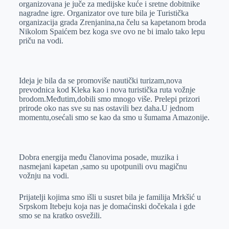
organizovana je juče za medijske kuće i sretne dobitnike
r
n
A
i
nagradne igre. Organizator ove ture bila je Turistička
organizacija grada Zrenjanina,na čelu sa kapetanom broda
p
l
Nikolom Spaićem bez koga sve ovo ne bi imalo tako lepu
p
priču na vodi.
Ideja je bila da se promoviše nautički turizam,nova
prevodnica kod Kleka kao i nova turistička ruta vožnje
brodom.Međutim,dobili smo mnogo više. Prelepi prizori
prirode oko nas sve su nas ostavili bez daha.U jednom
momentu,osećali smo se kao da smo u šumama Amazonije.
Dobra energija među članovima posade, muzika i
nasmejani kapetan ,samo su upotpunili ovu magičnu
vožnju na vodi.
Prijatelji kojima smo išli u susret bila je familija Mrkšić u
Srpskom Itebeju koja nas je domaćinski dočekala i gde
smo se na kratko osvežili.