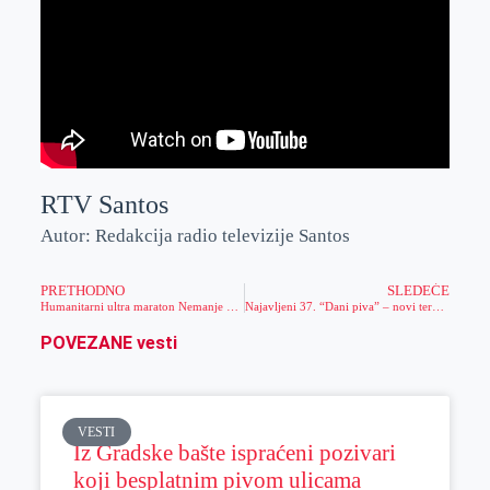
RTV Santos
Autor: Redakcija radio televizije Santos
PRETHODNO
SLEDEĆE
Humanitarni ultra maraton Nemanje Sirara za Ognjena Žužića
Najavljeni 37. “Dani piva” – novi termini i novi sadržaji na ovogodišnjoj manifestaciji koja će biti održana od 9. do 14. avgusta
POVEZANE vesti
VESTI
Iz Gradske bašte ispraćeni pozivari
koji besplatnim pivom ulicama