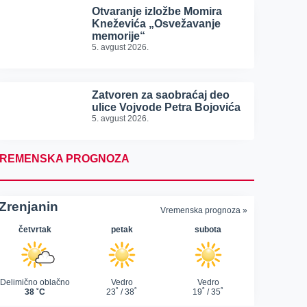
Otvaranje izložbe Momira
Kneževića „Osvežavanje
memorije“
5. avgust 2026.
Zatvoren za saobraćaj deo
ulice Vojvode Petra Bojovića
5. avgust 2026.
REMENSKA PROGNOZA