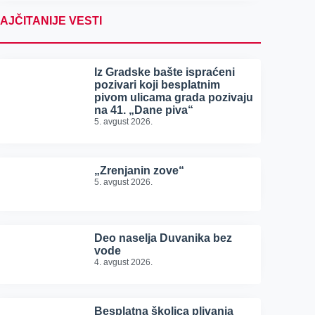
AJČITANIJE VESTI
Iz Gradske bašte ispraćeni
pozivari koji besplatnim
pivom ulicama grada pozivaju
na 41. „Dane piva“
5. avgust 2026.
„Zrenjanin zove“
5. avgust 2026.
Deo naselja Duvanika bez
vode
4. avgust 2026.
Besplatna školica plivanja