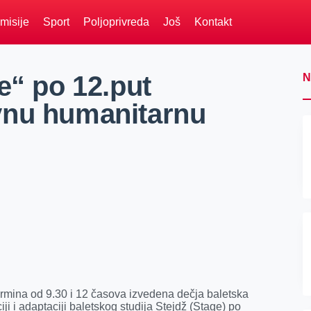
misije
Sport
Poljoprivreda
Još
Kontakt
e“ po 12.put
N
vnu humanitarnu
ermina od 9.30 i 12 časova izvedena dečja baletska
ji i adaptaciji baletskog studija Stejdž (Stage) po