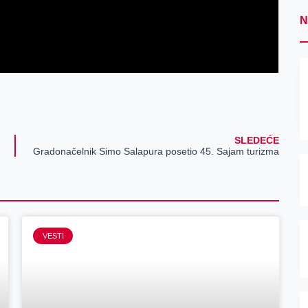
N
SLEDEĆE
Gradonačelnik Simo Salapura posetio 45. Sajam turizma
VESTI