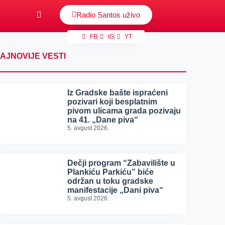
Radio Santos uživo
FB
IG
YT
AJNOVIJE VESTI
Iz Gradske bašte ispraćeni
pozivari koji besplatnim
pivom ulicama grada pozivaju
na 41. „Dane piva“
5. avgust 2026.
Dečji program “Zabavilište u
Plankiću Parkiću” biće
održan u toku gradske
manifestacije „Dani piva“
5. avgust 2026.