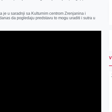
.
 je u saradnji sa Kulturnim centrom Zrenjanina i
 danas da pogledaju predstavu to mogu uraditi i sutra u
V