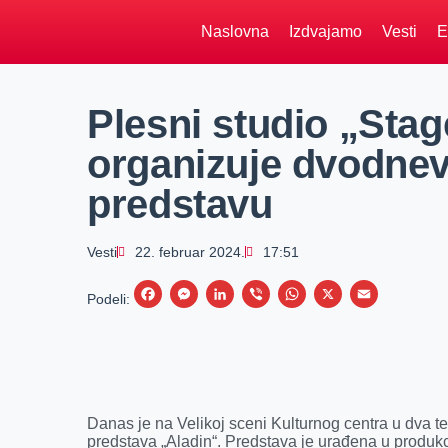
Naslovna
Izdvajamo
Vesti
E
Plesni studio „Stag
organizuje dvodne
predstavu
Vesti
22. februar 2024.
17:51
F
M
L
V
W
X
E
Podeli:
a
e
i
i
h
m
c
s
n
b
a
a
e
s
k
e
t
i
b
e
e
r
s
l
Danas je na Velikoj sceni Kulturnog centra u dva t
o
n
d
A
predstava „Aladin“. Predstava je urađena u produkci