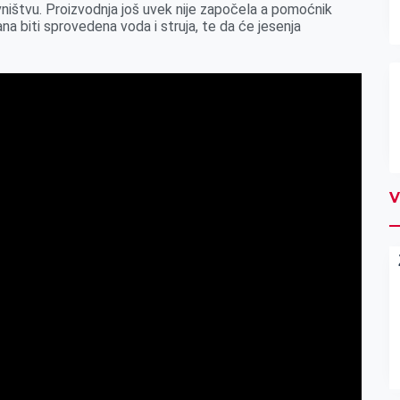
ništvu. Proizvodnja još uvek nije započela a pomoćnik
a biti sprovedena voda i struja, te da će jesenja
V