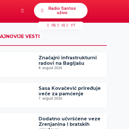
Radio Santos
uživo
FB
IG
YT
AJNOVIJE VESTI
Značajni infrastrukturni
radovi na Bagljašu
8. avgust 2026.
Sasa Kovačević priređuje
veče za pamćenje
7. avgust 2026.
Dodatno učvršćene veze
Zrenjanina i bratskih