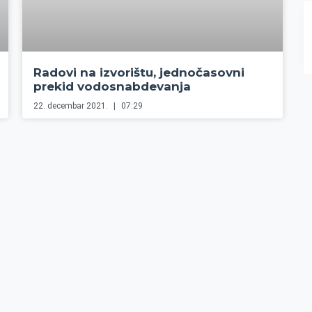
Radovi na izvorištu, jednočasovni
prekid vodosnabdevanja
22. decembar 2021.
07:29