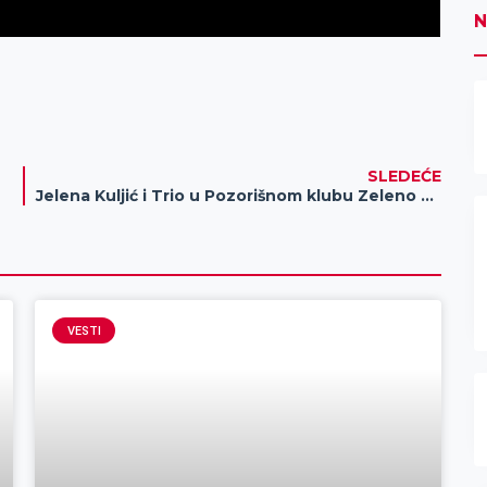
N
SLEDEĆE
Jelena Kuljić i Trio u Pozorišnom klubu Zeleno zvono
VESTI