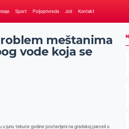
isije
Sport
Poljoprivreda
Još
Kontakt
 problem meštanima
N
bog vode koja se
u u junu tekuće godine postavljeni na gradskoj parceli u