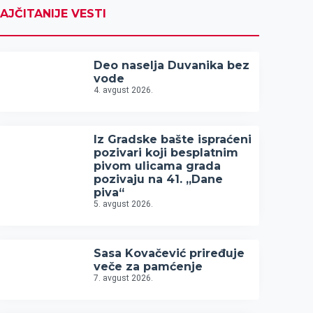
AJČITANIJE VESTI
Deo naselja Duvanika bez
vode
4. avgust 2026.
Iz Gradske bašte ispraćeni
pozivari koji besplatnim
pivom ulicama grada
pozivaju na 41. „Dane
piva“
5. avgust 2026.
Sasa Kovačević priređuje
veče za pamćenje
7. avgust 2026.