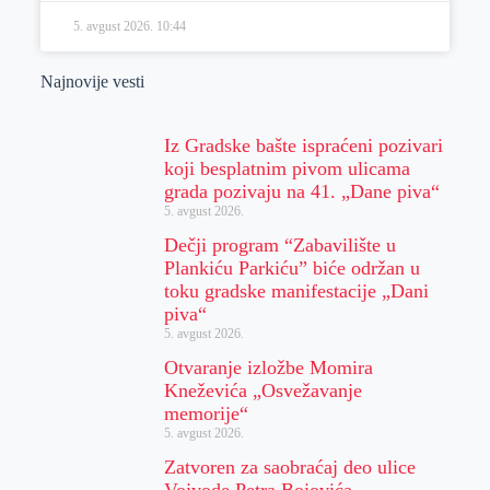
5. avgust 2026.
10:44
Najnovije vesti
Iz Gradske bašte ispraćeni pozivari
koji besplatnim pivom ulicama
grada pozivaju na 41. „Dane piva“
5. avgust 2026.
Dečji program “Zabavilište u
Plankiću Parkiću” biće održan u
toku gradske manifestacije „Dani
piva“
5. avgust 2026.
Otvaranje izložbe Momira
Kneževića „Osvežavanje
memorije“
5. avgust 2026.
Zatvoren za saobraćaj deo ulice
Vojvode Petra Bojovića