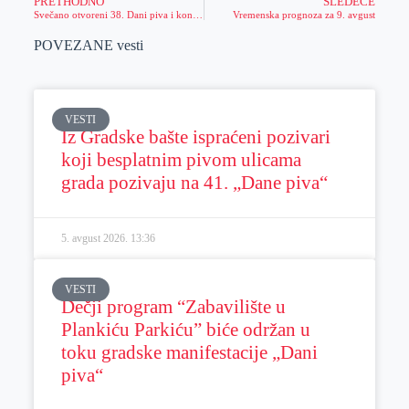
PRETHODNO
SLEDEĆE
Svečano otvoreni 38. Dani piva i koncert Aleksandre Radović
Vremenska prognoza za 9. avgust
POVEZANE vesti
VESTI
Iz Gradske bašte ispraćeni pozivari
koji besplatnim pivom ulicama
grada pozivaju na 41. „Dane piva“
5. avgust 2026.
13:36
VESTI
Dečji program “Zabavilište u
Plankiću Parkiću” biće održan u
toku gradske manifestacije „Dani
piva“