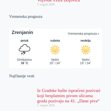
5. avgust 2026.
Vremenska prognoza
Najčitanije vesti
Iz Gradske bašte ispraćeni pozivari
koji besplatnim pivom ulicama
grada pozivaju na 41. „Dane piva“
5. avgust 2026.