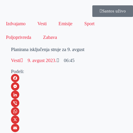
Santos uživo
Izdvajamo
Vesti
Emisije
Sport
Poljoprivreda
Zabava
Planirana isključenja struje za 9. avgust
Vesti
9. avgust 2023.
06:45
Podeli:
F
a
M
c
e
L
e
s
i
V
b
s
n
i
W
o
e
k
b
h
X