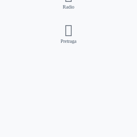
Radio
Pretraga
Pretraga
Kategorije
Ostalo
Naslovna
Izdvajamo