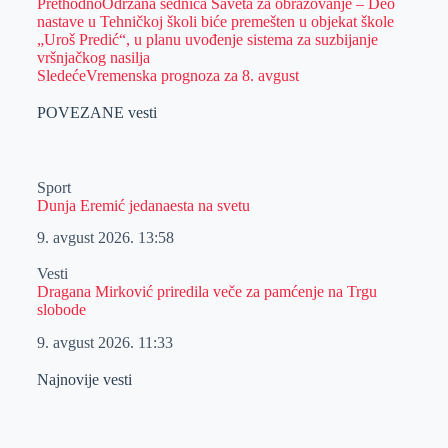
Prethodno
Održana sednica Saveta za obrazovanje – Deo
nastave u Tehničkoj školi biće premešten u objekat škole
„Uroš Predić“, u planu uvođenje sistema za suzbijanje
vršnjačkog nasilja
Sledeće
Vremenska prognoza za 8. avgust
POVEZANE vesti
Sport
Dunja Eremić jedanaesta na svetu
9. avgust 2026.
13:58
Vesti
Dragana Mirković priredila veče za pamćenje na Trgu
slobode
9. avgust 2026.
11:33
Najnovije vesti