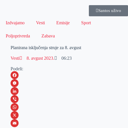
Santos uživo
Izdvajamo
Vesti
Emisije
Sport
Poljoprivreda
Zabava
Planirana isključenja struje za 8. avgust
Vesti
8. avgust 2023.
06:23
Podeli:
F
a
M
c
e
L
e
s
i
V
b
s
n
i
W
o
e
k
b
h
X