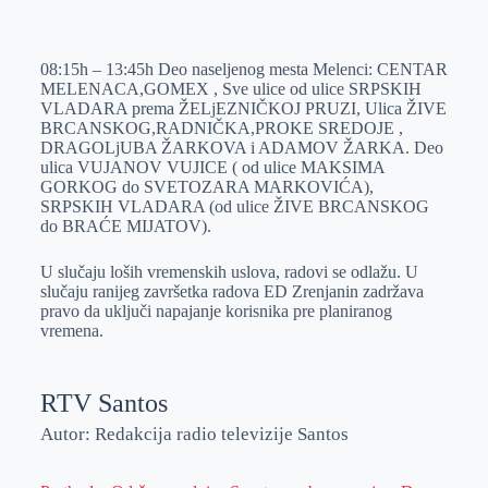
o
n
e
e
a
E
k
g
d
r
t
m
08:15h – 13:45h Deo naseljenog mesta Melenci: CENTAR
e
I
s
a
MELENACA,GOMEX , Sve ulice od ulice SRPSKIH
r
n
A
i
VLADARA prema ŽELjEZNIČKOJ PRUZI, Ulica ŽIVE
BRCANSKOG,RADNIČKA,PROKE SREDOJE ,
p
l
DRAGOLjUBA ŽARKOVA i ADAMOV ŽARKA. Deo
p
ulica VUJANOV VUJICE ( od ulice MAKSIMA
GORKOG do SVETOZARA MARKOVIĆA),
SRPSKIH VLADARA (od ulice ŽIVE BRCANSKOG
do BRAĆE MIJATOV).
U slučaju loših vremenskih uslova, radovi se odlažu. U
slučaju ranijeg završetka radova ED Zrenjanin zadržava
pravo da uključi napajanje korisnika pre planiranog
vremena.
RTV Santos
Autor: Redakcija radio televizije Santos