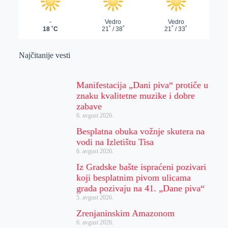
Najčitanije vesti
Manifestacija „Dani piva“ protiče u
znaku kvalitetne muzike i dobre
zabave
6. avgust 2026.
Besplatna obuka vožnje skutera na
vodi na Izletištu Tisa
6. avgust 2026.
Iz Gradske bašte ispraćeni pozivari
koji besplatnim pivom ulicama
grada pozivaju na 41. „Dane piva“
5. avgust 2026.
Zrenjaninskim Amazonom
6. avgust 2026.