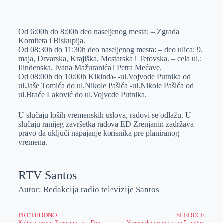
o
n
e
e
a
E
k
g
d
r
t
m
Od 6:00h do 8:00h deo naseljenog mesta: – Zgrada
e
I
s
a
Komiteta i Biskupija.
r
n
A
i
Od 08:30h do 11:30h deo naseljenog mesta: – deo ulica: 9.
maja, Drvarska, Krajiška, Mostarska i Tetovska. – cela ul.:
p
l
Ilindenska, Ivana Mažuranića i Petra Mećave.
p
Od 08:00h do 10:00h Kikinda- -ul.Vojvode Putnika od
ul.Jaše Tomića do ul.Nikole Pašića -ul.Nikole Pašića od
ul.Braće Laković do ul.Vojvode Putnika.
U slučaju loših vremenskih uslova, radovi se odlažu. U
slučaju ranijeg završetka radova ED Zrenjanin zadržava
pravo da uključi napajanje korisnika pre planiranog
vremena.
RTV Santos
Autor: Redakcija radio televizije Santos
PRETHODNO
SLEDEĆE
Kulturni centar Zrenjanina na „Danima piva“
Vremenska prognoza za 5. avgust