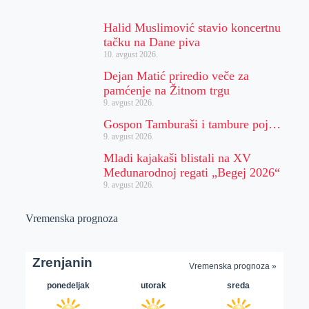
Halid Muslimović stavio koncertnu
tačku na Dane piva
10. avgust 2026.
Dejan Matić priredio veče za
pamćenje na Žitnom trgu
9. avgust 2026.
Gospon Tamburaši i tambure poj…
9. avgust 2026.
Mladi kajakaši blistali na XV
Međunarodnoj regati „Begej 2026“
9. avgust 2026.
Vremenska prognoza