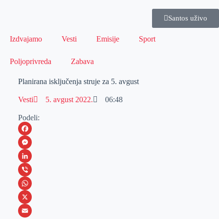
Santos uživo
Izdvajamo
Vesti
Emisije
Sport
Poljoprivreda
Zabava
Planirana isključenja struje za 5. avgust
Vesti
5. avgust 2022.
06:48
Podeli:
F
a
M
c
e
L
e
s
i
V
b
s
n
i
W
o
e
k
b
h
X