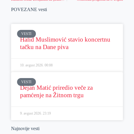
POVEZANE vesti
VESTI
Halid Muslimović stavio koncertnu
tačku na Dane piva
10. avgust 2026.
00:08
VESTI
Dejan Matić priredio veče za
pamćenje na Žitnom trgu
9. avgust 2026.
23:19
Najnovije vesti