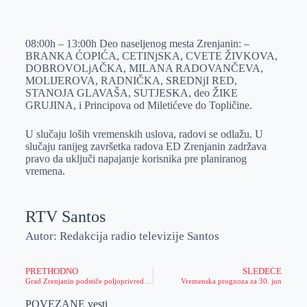
o
n
e
e
a
E
k
g
d
r
t
m
08:00h – 13:00h Deo naseljenog mesta Zrenjanin: –
e
I
s
a
BRANKA ĆOPIĆA, CETINjSKA, CVETE ŽIVKOVA,
r
n
A
i
DOBROVOLjAČKA, MILANA RADOVANČEVA,
MOLIJEROVA, RADNIČKA, SREDNjI RED,
p
l
STANOJA GLAVAŠA, SUTJESKA, deo ŽIKE
p
GRUJINA, i Principova od Miletićeve do Topličine.
U slučaju loših vremenskih uslova, radovi se odlažu. U
slučaju ranijeg završetka radova ED Zrenjanin zadržava
pravo da uključi napajanje korisnika pre planiranog
vremena.
RTV Santos
Autor: Redakcija radio televizije Santos
PRETHODNO
SLEDEĆE
Grad Zrenjanin podstiče poljoprivrednu proizvodnju
Vremenska prognoza za 30. jun
POVEZANE vesti