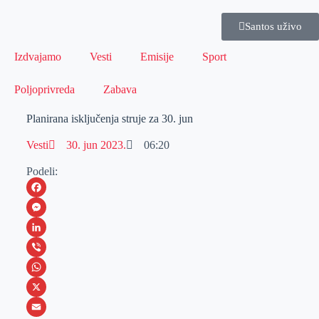
Santos uživo
Izdvajamo
Vesti
Emisije
Sport
Poljoprivreda
Zabava
Planirana isključenja struje za 30. jun
Vesti
30. jun 2023.
06:20
Podeli:
F
a
M
c
e
L
e
s
i
V
b
s
n
i
W
o
e
k
b
h
X