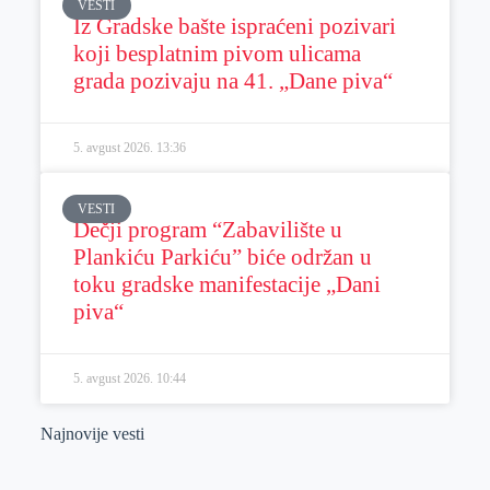
VESTI
Iz Gradske bašte ispraćeni pozivari
koji besplatnim pivom ulicama
grada pozivaju na 41. „Dane piva“
5. avgust 2026.
13:36
VESTI
Dečji program “Zabavilište u
Plankiću Parkiću” biće održan u
toku gradske manifestacije „Dani
piva“
5. avgust 2026.
10:44
Najnovije vesti