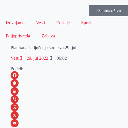
Santos uživo
Izdvajamo
Vesti
Emisije
Sport
Poljoprivreda
Zabava
Planirana isključenja struje za 29. jul
Vesti
29. jul 2022.
06:02
Podeli:
F
a
M
c
e
L
e
s
i
V
b
s
n
i
W
o
e
k
b
h
X