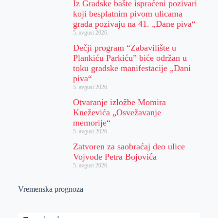
Iz Gradske bašte ispraćeni pozivari
koji besplatnim pivom ulicama
grada pozivaju na 41. „Dane piva“
5. avgust 2026.
Dečji program “Zabavilište u
Plankiću Parkiću” biće održan u
toku gradske manifestacije „Dani
piva“
5. avgust 2026.
Otvaranje izložbe Momira
Kneževića „Osvežavanje
memorije“
5. avgust 2026.
Zatvoren za saobraćaj deo ulice
Vojvode Petra Bojovića
5. avgust 2026.
Vremenska prognoza