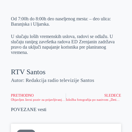
o
n
e
e
a
E
k
g
d
r
t
m
Od 7:00h do 8:00h deo naseljenog mesta: – deo ulica:
e
I
s
a
Baranjska i Uljarska.
r
n
A
i
p
l
U slučaju loših vremenskih uslova, radovi se odlažu. U
slučaju ranijeg završetka radova ED Zrenjanin zadržava
p
pravo da uključi napajanje korisnika pre planiranog
vremena.
RTV Santos
Autor: Redakcija radio televizije Santos
PRETHODNO
SLEDEĆE
Objavljen Javni poziv za prijavljivanje kandidata za popisivače u Popisu stanovništva, domaćinstava i stanova 2022. godine.
Izložba fotografija po nazivom „Detinjstvo kroz moje oči“ autorke Danijele Savičić
POVEZANE vesti