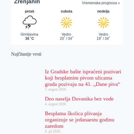
Najčitanije vesti
Iz Gradske bašte ispraćeni pozivari
koji besplatnim pivom ulicama
grada pozivaju na 41. „Dane piva“
5. avgust 2026.
Deo naselja Duvanika bez vode
4. avgust 2026.
Besplatna školica plivanja
organizuje se jedanaestu godinu
zaredom
8. jul 2026.