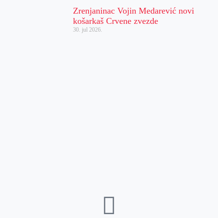
Zrenjaninac Vojin Medarević novi
košarkaš Crvene zvezde
30. jul 2026.