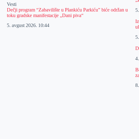
Vesti
Dečji program “Zabavilište u Plankiću Parkiću” biće održan u
5
toku gradske manifestacije „Dani piva“
I
5. avgust 2026.
10:44
u
5
D
4
B
z
8.