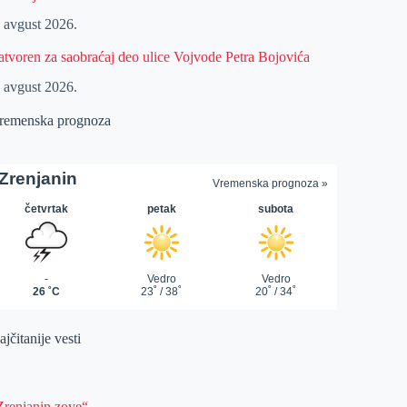
. avgust 2026.
atvoren za saobraćaj deo ulice Vojvode Petra Bojovića
. avgust 2026.
remenska prognoza
jčitanije vesti
Zrenjanin zove“