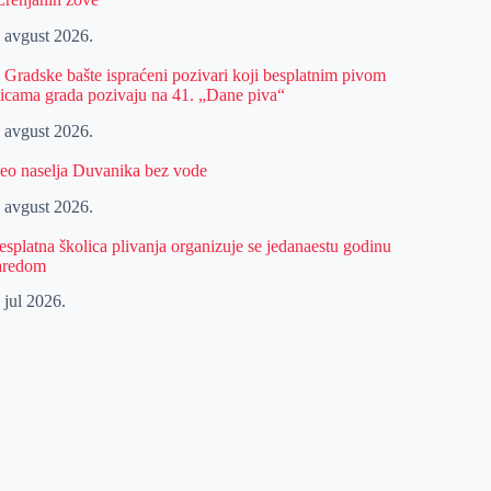
. avgust 2026.
z Gradske bašte ispraćeni pozivari koji besplatnim pivom
licama grada pozivaju na 41. „Dane piva“
. avgust 2026.
eo naselja Duvanika bez vode
. avgust 2026.
esplatna školica plivanja organizuje se jedanaestu godinu
aredom
 jul 2026.