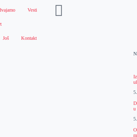
dvajamo
Vesti
t
Još
Kontakt
N
I
u
5
D
u
5
O
m