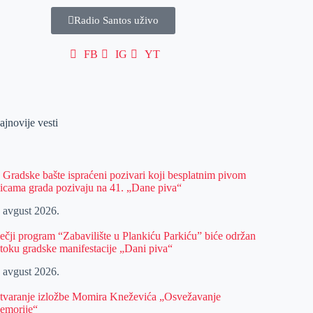
Radio Santos uživo
FB
IG
YT
ajnovije vesti
z Gradske bašte ispraćeni pozivari koji besplatnim pivom
licama grada pozivaju na 41. „Dane piva“
. avgust 2026.
ečji program “Zabavilište u Plankiću Parkiću” biće održan
 toku gradske manifestacije „Dani piva“
. avgust 2026.
tvaranje izložbe Momira Kneževića „Osvežavanje
emorije“