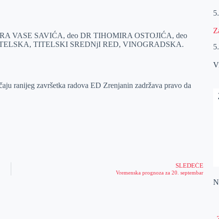
5
Z
DOKTORA VASE SAVIĆA, deo DR TIHOMIRA OSTOJIĆA, deo
ELSKA, TITELSKI SREDNjI RED, VINOGRADSKA.
5
V
učaju ranijeg završetka radova ED Zrenjanin zadržava pravo da
SLEDEĆE
Vremenska prognoza za 20. septembar
Na
„