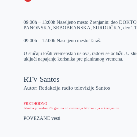
o
n
e
e
a
E
k
g
d
r
t
m
09:00h – 13:00h Naseljeno mesto Zrenjanin: deo 
e
I
s
a
PANONSKA, SRBOBRANSKA, SURDUČKA, deo TIT
r
n
A
i
p
l
09:00h – 12:00h Naseljeno mesto Taraš.
p
U slučaju loših vremenskih uslova, radovi se odlažu. U sl
uključi napajanje korisnika pre planiranog vremena.
RTV Santos
Autor: Redakcija radio televizije Santos
PRETHODNO
Izložba povodom 85 godina od osnivanja fabrike ulja u Zrenjaninu
POVEZANE vesti