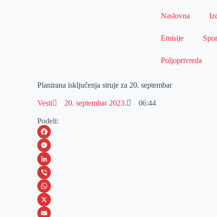
Naslovna
Iz
Emisije
Spor
Poljoprivreda
Planirana isključenja struje za 20. septembar
Vesti
20. septembar 2023.
06:44
Podeli:
F
a
M
c
e
L
e
s
i
V
b
s
n
i
W
o
e
k
b
h
X