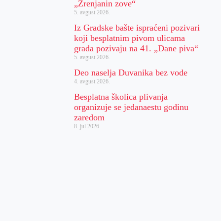
„Zrenjanin zove“
5. avgust 2026.
Iz Gradske bašte ispraćeni pozivari
koji besplatnim pivom ulicama
grada pozivaju na 41. „Dane piva“
5. avgust 2026.
Deo naselja Duvanika bez vode
4. avgust 2026.
Besplatna školica plivanja
organizuje se jedanaestu godinu
zaredom
8. jul 2026.