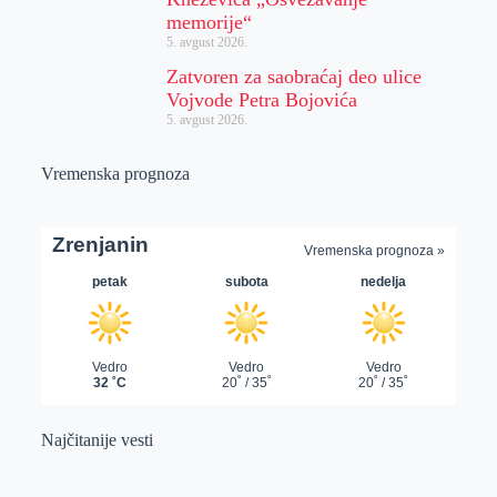
memorije“
5. avgust 2026.
Zatvoren za saobraćaj deo ulice
Vojvode Petra Bojovića
5. avgust 2026.
Vremenska prognoza
Najčitanije vesti