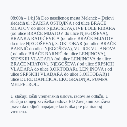
o
n
e
e
a
E
k
g
d
r
t
m
08:00h – 14:15h Deo naseljenog mesta Melenci: – Delovi
e
I
s
a
sledećih ul.: ŽARKA OSTOJINA ( od ulice BRAĆE
r
n
A
i
MIJATOV do ulice NjEGOŠEVA), IVE LOLE RIBARA
(od ulice BRAĆE MIJATOV do ulice NjEGOŠEVA),
p
l
BRANKA RADIČEVIĆA (od ulice BRAĆE MIJATOV
p
do ulice NjEGOŠEVA), 3. OKTOBAR (od ulice BRAĆE
BARNIĆ do ulice NjEGOŠEVA), VUJICE VUJANOVA
( od ulice BRAĆE BARNIĆ do ulice LENjINOVA),
SRPSKIH VLADARA (od ulice LENjINOVA do ulice
BRAĆE MIJATOV), NjEGOŠEVA ( od ulice SRPSKIH
VLADARA do ulice 3.OKTOBAR), LENjINOVA ( od
ulice SRPSKIH VLADARA do ulice 3.OKTOBAR) i
ulice ĐURE DANIČIĆA, EKOGRADNjA, PUMPA
MELPETROL.
U slučaju loših vremenskih uslova, radovi se odlažu. U
slučaju ranijeg završetka radova ED Zrenjanin zadržava
pravo da uključi napajanje korisnika pre planiranog
vremena.