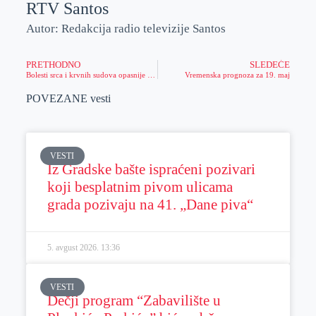
RTV Santos
Autor: Redakcija radio televizije Santos
PRETHODNO
SLEDEĆE
Bolesti srca i krvnih sudova opasnije od tumora
Vremenska prognoza za 19. maj
POVEZANE vesti
VESTI
Iz Gradske bašte ispraćeni pozivari
koji besplatnim pivom ulicama
grada pozivaju na 41. „Dane piva“
5. avgust 2026.
13:36
VESTI
Dečji program “Zabavilište u