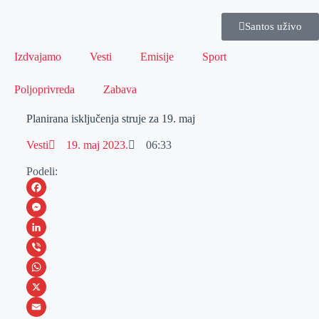
Santos uživo
Izdvajamo
Vesti
Emisije
Sport
Poljoprivreda
Zabava
Planirana isključenja struje za 19. maj
Vesti
19. maj 2023.
06:33
Podeli:
F
a
M
c
e
L
e
s
i
V
b
s
n
i
W
o
e
k
b
h
X