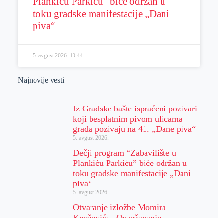
Plankiću Parkiću” biće održan u
toku gradske manifestacije „Dani
piva“
5. avgust 2026.
10:44
Najnovije vesti
Iz Gradske bašte ispraćeni pozivari
koji besplatnim pivom ulicama
grada pozivaju na 41. „Dane piva“
5. avgust 2026.
Dečji program “Zabavilište u
Plankiću Parkiću” biće održan u
toku gradske manifestacije „Dani
piva“
5. avgust 2026.
Otvaranje izložbe Momira
Kneževića „Osvežavanje