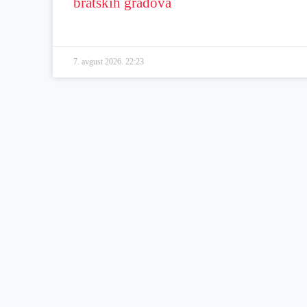
bratskih gradova
7. avgust 2026.
22:23