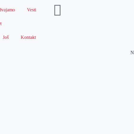
dvajamo
Vesti
t
Još
Kontakt
N