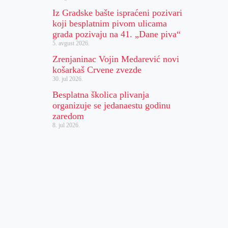
Iz Gradske bašte ispraćeni pozivari
koji besplatnim pivom ulicama
grada pozivaju na 41. „Dane piva“
5. avgust 2026.
Zrenjaninac Vojin Medarević novi
košarkaš Crvene zvezde
30. jul 2026.
Besplatna školica plivanja
organizuje se jedanaestu godinu
zaredom
8. jul 2026.