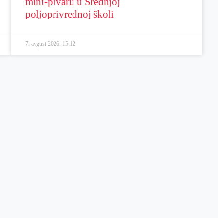
mini-pivaru u Srednjoj
poljoprivrednoj školi
7. avgust 2026.
15:12