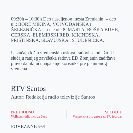
o
n
e
e
a
E
k
g
d
r
t
m
09:30h – 10:30h Deo naseljenog mesta Zrenjanin: – deo
e
I
s
a
ul.: BORE MIKINA, VOJVOĐANSKA i
r
n
A
i
ŽELEZNIČKA. – cele ul.: 8. MARTA, BOŠKA BUHE,
CERSKA, ELEMIRSKI RED, KIKINDSKA,
p
l
PRIŠTINSKA, SLAVUJSKA i STUDENIČKA.
p
U slučaju loših vremenskih uslova, radovi se odlažu. U
slučaju ranijeg završetka radova ED Zrenjanin zadržava
pravo da uključi napajanje korisnika pre planiranog
vremena.
RTV Santos
Autor: Redakcija radio televizije Santos
PRETHODNO
SLEDEĆE
Wellness radionica za žene
Vremenska prognoza za 17. februar
POVEZANE vesti