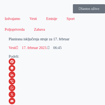
Santos uživo
Izdvajamo
Vesti
Emisije
Sport
Poljoprivreda
Zabava
Planirana isključenja struje za 17. februar
Vesti
17. februar 2023.
06:45
Podeli:
F
a
M
c
e
L
e
s
i
V
b
s
n
i
W
o
e
k
b
h
X