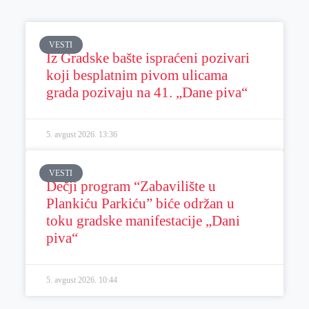
VESTI
Iz Gradske bašte ispraćeni pozivari
koji besplatnim pivom ulicama
grada pozivaju na 41. „Dane piva“
5. avgust 2026.
13:36
VESTI
Dečji program “Zabavilište u
Plankiću Parkiću” biće održan u
toku gradske manifestacije „Dani
piva“
5. avgust 2026.
10:44