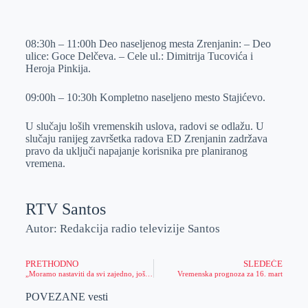
o
n
e
e
a
E
k
g
d
r
t
m
08:30h – 11:00h Deo naseljenog mesta Zrenjanin: – Deo
e
I
s
a
ulice: Goce Delčeva. – Cele ul.: Dimitrija Tucovića i
r
n
A
i
Heroja Pinkija.
p
l
09:00h – 10:30h Kompletno naseljeno mesto Stajićevo.
p
U slučaju loših vremenskih uslova, radovi se odlažu. U
slučaju ranijeg završetka radova ED Zrenjanin zadržava
pravo da uključi napajanje korisnika pre planiranog
vremena.
RTV Santos
Autor: Redakcija radio televizije Santos
PRETHODNO
SLEDEĆE
„Moramo nastaviti da svi zajedno, još predanije radimo u interesu građana“- ističe novoizabrani predsednik OO SNS Bačka Palanka
Vremenska prognoza za 16. mart
POVEZANE vesti