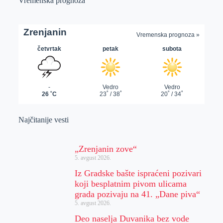
Vremenska prognoza
Najčitanije vesti
„Zrenjanin zove“
5. avgust 2026.
Iz Gradske bašte ispraćeni pozivari
koji besplatnim pivom ulicama
grada pozivaju na 41. „Dane piva“
5. avgust 2026.
Deo naselja Duvanika bez vode