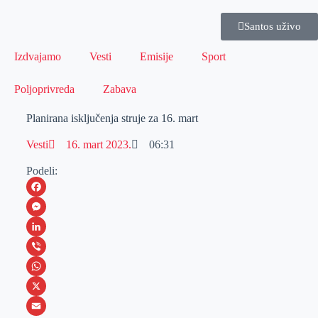
Santos uživo
Izdvajamo
Vesti
Emisije
Sport
Poljoprivreda
Zabava
Planirana isključenja struje za 16. mart
Vesti
16. mart 2023.
06:31
Podeli:
F
a
M
c
e
L
e
s
i
V
b
s
n
i
W
o
e
k
b
h
X