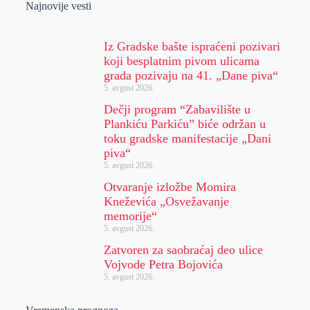
Najnovije vesti
Iz Gradske bašte ispraćeni pozivari
koji besplatnim pivom ulicama
grada pozivaju na 41. „Dane piva“
5. avgust 2026.
Dečji program “Zabavilište u
Plankiću Parkiću” biće održan u
toku gradske manifestacije „Dani
piva“
5. avgust 2026.
Otvaranje izložbe Momira
Kneževića „Osvežavanje
memorije“
5. avgust 2026.
Zatvoren za saobraćaj deo ulice
Vojvode Petra Bojovića
5. avgust 2026.