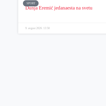
SPORT
Dunja Eremić jedanaesta na svetu
9. avgust 2026.
13:58