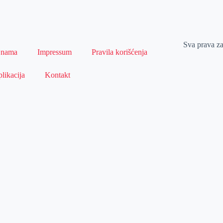
Sva prava z
 nama
Impressum
Pravila korišćenja
likacija
Kontakt
Naslovna
Izdvajamo