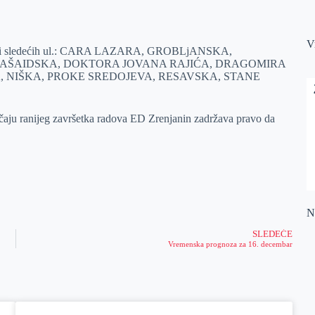
V
delovi sledećih ul.: CARA LAZARA, GROBLjANSKA,
A, BAŠAIDSKA, DOKTORA JOVANA RAJIĆA, DRAGOMIRA
 NIŠKA, PROKE SREDOJEVA, RESAVSKA, STANE
učaju ranijeg završetka radova ED Zrenjanin zadržava pravo da
Na
SLEDEĆE
Vremenska prognoza za 16. decembar