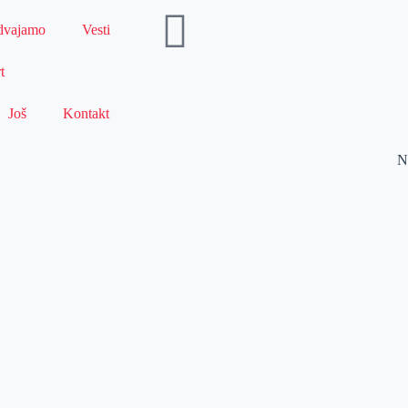
dvajamo
Vesti
t
Još
Kontakt
N