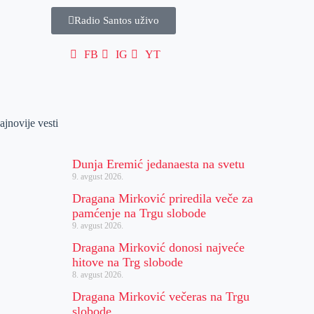
Radio Santos uživo
FB
IG
YT
ajnovije vesti
Dunja Eremić jedanaesta na svetu
9. avgust 2026.
Dragana Mirković priredila veče za
pamćenje na Trgu slobode
9. avgust 2026.
Dragana Mirković donosi najveće
hitove na Trg slobode
8. avgust 2026.
Dragana Mirković večeras na Trgu
slobode