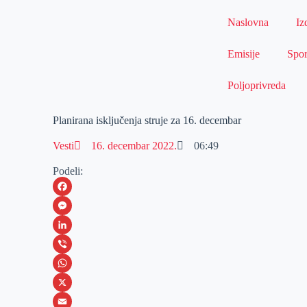
Naslovna
Iz
Emisije
Spor
Poljoprivreda
Planirana isključenja struje za 16. decembar
Vesti
16. decembar 2022.
06:49
Podeli:
F
a
M
c
e
L
e
s
i
V
b
s
n
i
W
o
e
k
b
h
X