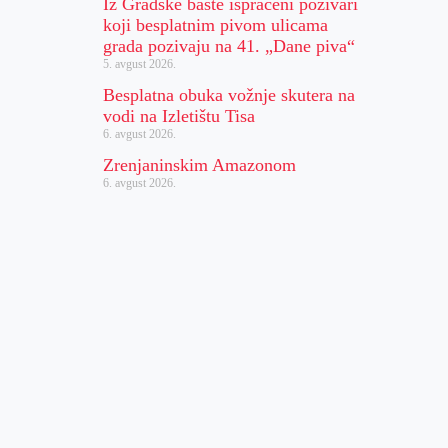
Iz Gradske bašte ispraćeni pozivari
koji besplatnim pivom ulicama
grada pozivaju na 41. „Dane piva“
5. avgust 2026.
Besplatna obuka vožnje skutera na
vodi na Izletištu Tisa
6. avgust 2026.
Zrenjaninskim Amazonom
6. avgust 2026.