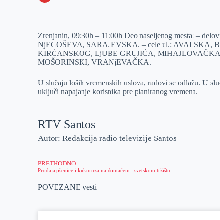
o
n
e
e
a
E
k
g
d
r
t
m
Zrenjanin, 09:30h – 11:00h Deo naseljenog mesta: – 
e
I
s
a
NjEGOŠEVA, SARAJEVSKA. – cele ul.: AVALSK
r
n
A
i
KIRĆANSKOG, LjUBE GRUJIĆA, MIHAJLOVAČKA,
MOŠORINSKI, VRANjEVAČKA.
p
l
p
U slučaju loših vremenskih uslova, radovi se odlažu. U sl
uključi napajanje korisnika pre planiranog vremena.
RTV Santos
Autor: Redakcija radio televizije Santos
PRETHODNO
Prodaja pšenice i kukuruza na domaćem i svetskom tržištu
POVEZANE vesti