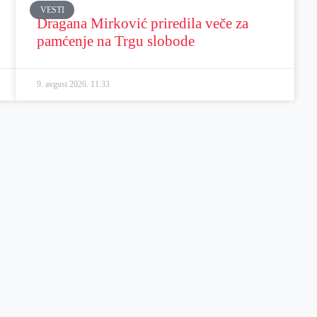
VESTI
Dragana Mirković priredila veče za
pamćenje na Trgu slobode
9. avgust 2026.
11:33