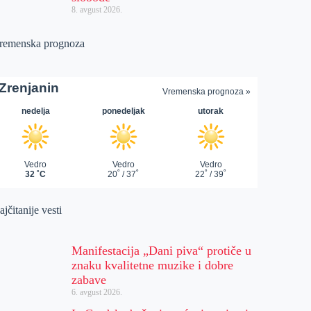
8. avgust 2026.
remenska prognoza
jčitanije vesti
Manifestacija „Dani piva“ protiče u
znaku kvalitetne muzike i dobre
zabave
6. avgust 2026.