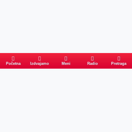
Početna
Izdvajamo
Meni
Radio
Pretraga
Pretraga
Kategorije
Ostalo
Naslovna