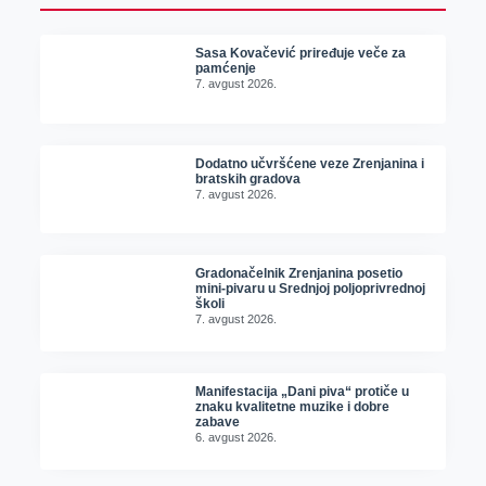
Sasa Kovačević priređuje veče za
pamćenje
7. avgust 2026.
Dodatno učvršćene veze Zrenjanina i
bratskih gradova
7. avgust 2026.
Gradonačelnik Zrenjanina posetio
mini-pivaru u Srednjoj poljoprivrednoj
školi
7. avgust 2026.
Manifestacija „Dani piva“ protiče u
znaku kvalitetne muzike i dobre
zabave
6. avgust 2026.