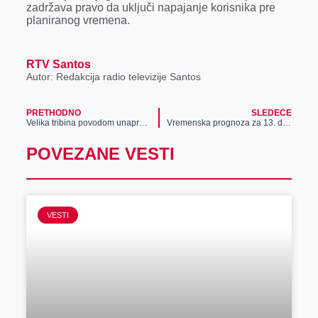
zadržava pravo da uključi napajanje korisnika pre
r
planiranog vremena.
RTV Santos
Autor: Redakcija radio televizije Santos
PRETHODNO
SLEDEĆE
Velika tribina povodom unapređenja bezbednosti u saobraćaju
Vremenska prognoza za 13. decembar
POVEZANE VESTI
VESTI