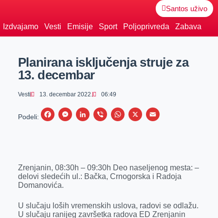
Santos uživo
Izdvajamo
Vesti
Emisije
Sport
Poljoprivreda
Zabava
Planirana isključenja struje za
13. decembar
Vesti
13. decembar 2022.
06:49
F
M
L
V
W
X
E
Podeli:
a
e
i
i
h
m
c
s
n
b
a
a
e
s
k
e
t
i
Zrenjanin, 08:30h – 09:30h Deo naseljenog mesta: –
b
e
e
r
s
l
delovi sledećih ul.: Bačka, Crnogorska i Radoja
o
n
d
A
Domanovića.
o
g
I
p
U slučaju loših vremenskih uslova, radovi se odlažu.
k
e
n
p
U slučaju ranijeg završetka radova ED Zrenjanin