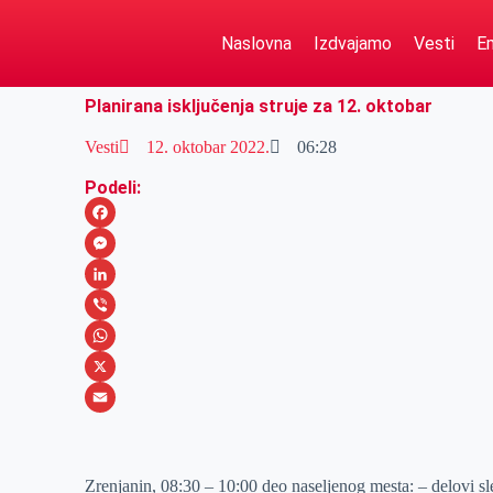
Naslovna
Izdvajamo
Vesti
Em
Planirana isključenja struje za 12. oktobar
Vesti
12. oktobar 2022.
06:28
Podeli:
F
a
M
c
e
L
e
s
i
V
b
s
n
i
W
o
e
k
b
h
X
o
n
e
e
a
E
k
g
d
r
t
m
Zrenjanin, 08:30 – 10:00 deo naseljenog mesta: – de
e
I
s
a