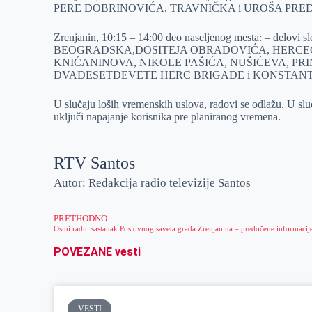
PERE DOBRINOVIĆA, TRAVNIČKA i UROŠA PRED
r
n
A
i
p
l
Zrenjanin, 10:15 – 14:00 deo naseljenog mesta: – de
BEOGRADSKA,DOSITEJA OBRADOVIĆA, HERCEG
p
KNIĆANINOVA, NIKOLE PAŠIĆA, NUŠIĆEVA, PRINC
DVADESETDEVETE HERC BRIGADE i KONSTANT
U slučaju loših vremenskih uslova, radovi se odlažu. U sl
uključi napajanje korisnika pre planiranog vremena.
RTV Santos
Autor: Redakcija radio televizije Santos
PRETHODNO
POVEZANE vesti
VESTI