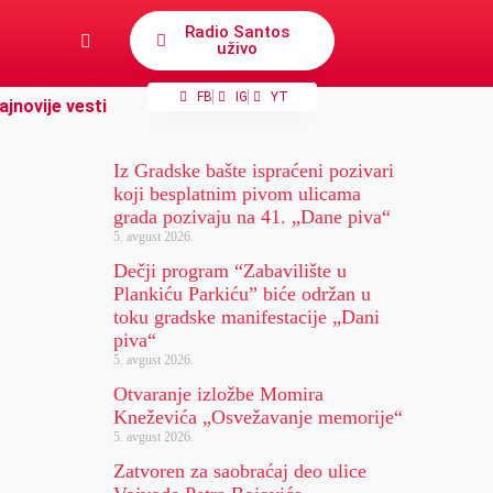
Radio Santos
uživo
FB
IG
YT
ajnovije vesti
Iz Gradske bašte ispraćeni pozivari
koji besplatnim pivom ulicama
grada pozivaju na 41. „Dane piva“
5. avgust 2026.
Dečji program “Zabavilište u
Plankiću Parkiću” biće održan u
toku gradske manifestacije „Dani
piva“
5. avgust 2026.
Otvaranje izložbe Momira
Kneževića „Osvežavanje memorije“
5. avgust 2026.
Zatvoren za saobraćaj deo ulice