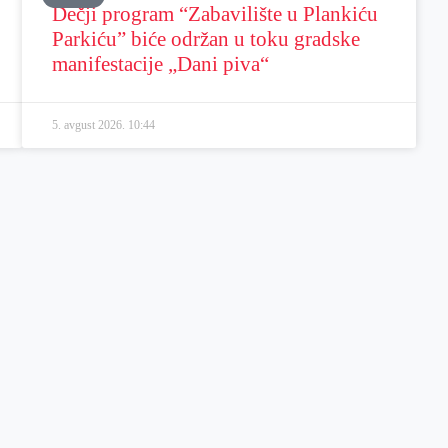
Dečji program “Zabavilište u Plankiću
Parkiću” biće održan u toku gradske
manifestacije „Dani piva“
5. avgust 2026.
10:44