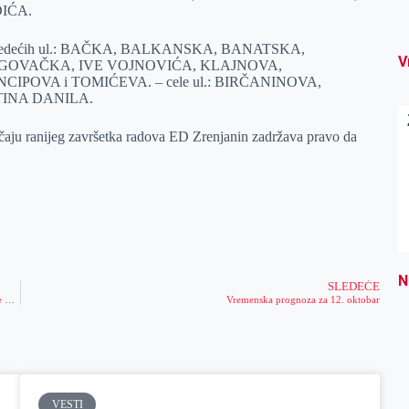
IĆA.
lovi sledećih ul.: BAČKA, BALKANSKA, BANATSKA,
V
OVAČKA, IVE VOJNOVIĆA, KLAJNOVA,
IPOVA i TOMIĆEVA. – cele ul.: BIRČANINOVA,
INA DANILA.
učaju ranijeg završetka radova ED Zrenjanin zadržava pravo da
N
SLEDEĆE
Osmi radni sastanak Poslovnog saveta grada Zrenjanina – predočene informacije o stanju privrede u prva tri kvartala ove godine i o snabdevenosti energentima
Vremenska prognoza za 12. oktobar
VESTI