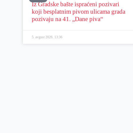
Iz Gradske bašte ispraćeni pozivari
koji besplatnim pivom ulicama grada
pozivaju na 41. „Dane piva“
5. avgust 2026.
13:36