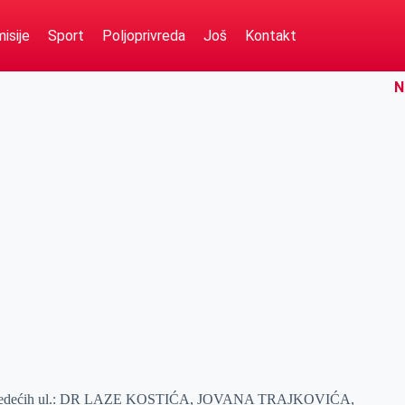
isije
Sport
Poljoprivreda
Još
Kontakt
N
lovi sledećih ul.: DR LAZE KOSTIĆA, JOVANA TRAJKOVIĆA,