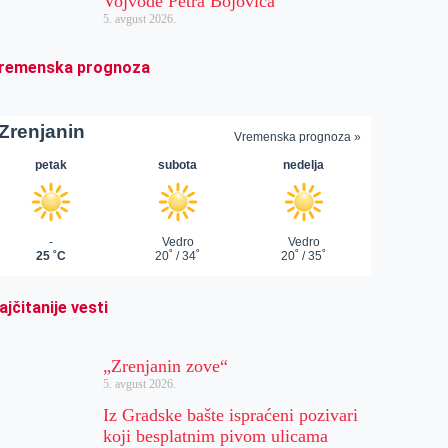
Vojvode Petra Bojovića
5. avgust 2026.
remenska prognoza
ajčitanije vesti
„Zrenjanin zove“
5. avgust 2026.
Iz Gradske bašte ispraćeni pozivari
koji besplatnim pivom ulicama