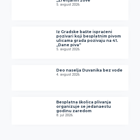
„Zrenjanin zove“
5. avgust 2026.
Iz Gradske bašte ispraćeni
pozivari koji besplatnim pivom
ulicama grada pozivaju na 41.
„Dane piva“
5. avgust 2026.
Deo naselja Duvanika bez vode
4. avgust 2026.
Besplatna školica plivanja
organizuje se jedanaestu
godinu zaredom
8. jul 2026.