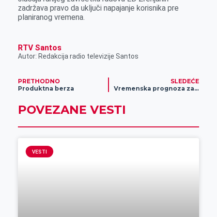
r
zadržava pravo da uključi napajanje korisnika pre
planiranog vremena.
RTV Santos
Autor: Redakcija radio televizije Santos
PRETHODNO
SLEDEĆE
Produktna berza
Vremenska prognoza za 11. oktobar
POVEZANE VESTI
VESTI