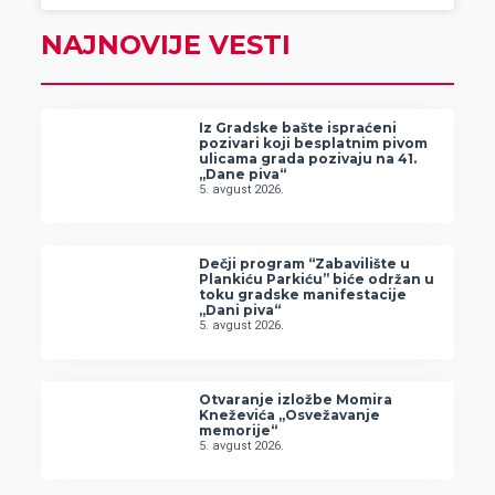
NAJNOVIJE VESTI
Iz Gradske bašte ispraćeni
pozivari koji besplatnim pivom
ulicama grada pozivaju na 41.
„Dane piva“
5. avgust 2026.
Dečji program “Zabavilište u
Plankiću Parkiću” biće održan u
toku gradske manifestacije
„Dani piva“
5. avgust 2026.
Otvaranje izložbe Momira
Kneževića „Osvežavanje
memorije“
5. avgust 2026.