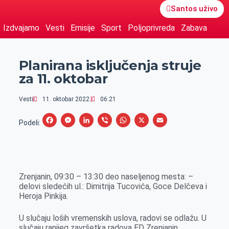
Santos uživo
Izdvajamo
Vesti
Emisije
Sport
Poljoprivreda
Zabava
Planirana isključenja struje
za 11. oktobar
Vesti
11. oktobar 2022.
06:21
F
M
L
V
W
X
E
Podeli:
a
e
i
i
h
m
c
s
n
b
a
a
e
s
k
e
t
i
Zrenjanin, 09:30 – 13:30 deo naseljenog mesta: –
b
e
e
r
s
l
delovi sledećih ul.: Dimitrija Tucovića, Goce Delčeva i
o
n
d
A
Heroja Pinkija.
o
g
I
p
U slučaju loših vremenskih uslova, radovi se odlažu. U
k
e
n
p
slučaju ranijeg završetka radova ED Zrenjanin