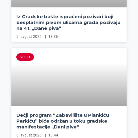
Iz Gradske bašte ispraćeni pozivari koji
besplatnim pivom ulicama grada pozivaju
na 41. „Dane piva“
5. avgust 2026.
13:36
VESTI
Dečji program “Zabavilište u Plankiću
Parkiću” biće održan u toku gradske
manifestacije „Dani piva“
5. avgust 2026.
10:44