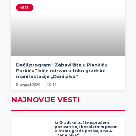
VESTI
Dečji program “Zabavilište u Plankiću
Parkiću” biće održan u toku gradske
manifestacije „Dani piva“
5. avgust 2026.
10:44
NAJNOVIJE VESTI
Iz Gradske bašte ispraćeni
pozivari koji besplatnim pivom
ulicama grada pozivaju na 41.
„Dane piva“