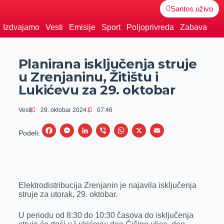
Santos uživo
Izdvajamo
Vesti
Emisije
Sport
Poljoprivreda
Zabava
Planirana isključenja struje
u Zrenjaninu, Žitištu i
Lukićevu za 29. oktobar
Vesti
29. oktobar 2024.
07:46
F
M
L
V
W
X
E
Podeli:
a
e
i
i
h
m
c
s
n
b
a
a
e
s
k
e
t
i
Elektrodistribucija Zrenjanin je najavila isključenja
b
e
e
r
s
l
struje za utorak, 29. oktobar.
o
n
d
A
o
g
I
p
U periodu od 8:30 do 10:30 časova do isključenja