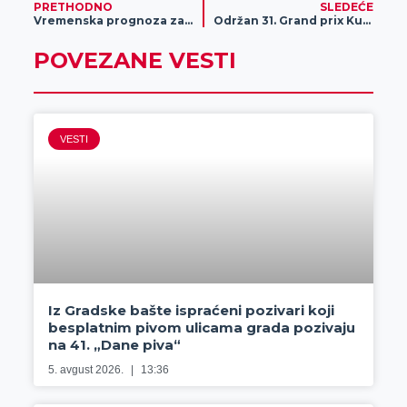
PRETHODNO
SLEDEĆE
Vremenska prognoza za 29. oktobar
Održan 31. Grand prix Kup Zrenjanin 2024 – Ekipa Proletera osvojila čak 54 medalja
POVEZANE VESTI
VESTI
Iz Gradske bašte ispraćeni pozivari koji
besplatnim pivom ulicama grada pozivaju
na 41. „Dane piva“
5. avgust 2026.
13:36