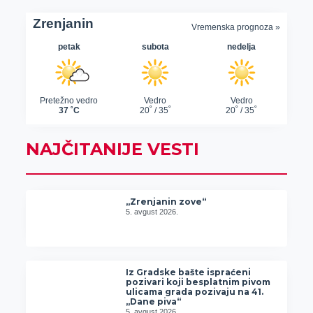
NAJČITANIJE VESTI
„Zrenjanin zove“
5. avgust 2026.
Iz Gradske bašte ispraćeni
pozivari koji besplatnim pivom
ulicama grada pozivaju na 41.
„Dane piva“
5. avgust 2026.