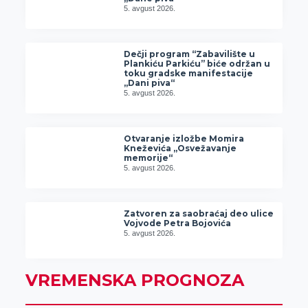
5. avgust 2026.
Dečji program “Zabavilište u
Plankiću Parkiću” biće održan u
toku gradske manifestacije
„Dani piva“
5. avgust 2026.
Otvaranje izložbe Momira
Kneževića „Osvežavanje
memorije“
5. avgust 2026.
Zatvoren za saobraćaj deo ulice
Vojvode Petra Bojovića
5. avgust 2026.
VREMENSKA PROGNOZA