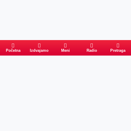
Početna
Izdvajamo
Meni
Radio
Pretraga
Pretraga
Kategorije
Ostalo
Naslovna
Izdvajamo