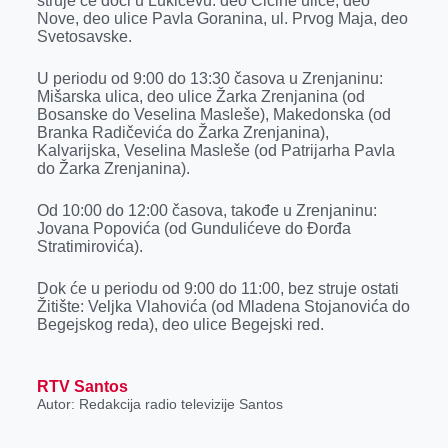
struje će doći u Lukićevu: deo Čičine ulice, deo
k
e
n
p
Nove, deo ulice Pavla Goranina, ul. Prvog Maja, deo
Svetosavske.
r
U periodu od 9:00 do 13:30 časova u Zrenjaninu:
Mišarska ulica, deo ulice Žarka Zrenjanina (od
Bosanske do Veselina Masleše), Makedonska (od
Branka Radičevića do Žarka Zrenjanina),
Kalvarijska, Veselina Masleše (od Patrijarha Pavla
do Žarka Zrenjanina).
Od 10:00 do 12:00 časova, takođe u Zrenjaninu:
Jovana Popovića (od Gundulićeve do Đorđa
Stratimirovića).
Dok će u periodu od 9:00 do 11:00, bez struje ostati
Žitište: Veljka Vlahovića (od Mladena Stojanovića do
Begejskog reda), deo ulice Begejski red.
RTV Santos
Autor: Redakcija radio televizije Santos