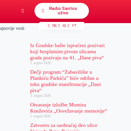
Radio Santos
uživo
FB
IG
YT
ajnovije vesti
Iz Gradske bašte ispraćeni pozivari
koji besplatnim pivom ulicama
grada pozivaju na 41. „Dane piva“
5. avgust 2026.
Dečji program “Zabavilište u
Plankiću Parkiću” biće održan u
toku gradske manifestacije „Dani
piva“
5. avgust 2026.
Otvaranje izložbe Momira
Kneževića „Osvežavanje memorije“
5. avgust 2026.
Zatvoren za saobraćaj deo ulice