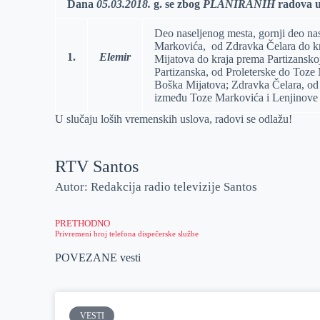
Dana
05
.
03.2018.
g.
se zbog
PLANIRANIH
radova u
r
n
A
i
Deo naseljenog mesta, gornji deo nas
p
l
Markovića, od Zdravka Čelara do kr
1.
Elemir
p
Mijatova do kraja prema Partizanskoj
Partizanska, od Proleterske do Toze
Boška Mijatova; Zdravka Čelara, od L
između Toze Markovića i Lenjinove 
U slučaju loših vremenskih uslova, radovi se odlažu!
RTV Santos
Autor: Redakcija radio televizije Santos
PRETHODNO
Privremeni broj telefona dispečerske službe
POVEZANE vesti
VESTI