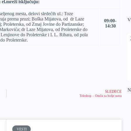
 el.mreži isključuju:
eljenog mesta, delovi sledećih ul.: Toze
aja prema pruzi; Boška Mijatova, od dr Laze
V
09:00-
; Proleterska, od Zmaj Jovine do Partizanske;
14
:
30
 Markovića; dr Laze Mijatova, od Proleterske do
enjinove do Proleterske i I. L. Ribara, od pola
do Proleterske.
Na
SLEDEĆE
Teleshop – Omča za bolje sutra
VESTI