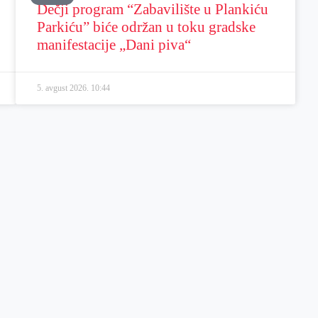
Dečji program “Zabavilište u Plankiću
Parkiću” biće održan u toku gradske
manifestacije „Dani piva“
5. avgust 2026.
10:44