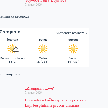
Vojvode Petra Bojovića
5. avgust 2026.
remenska prognoza
jčitanije vesti
„Zrenjanin zove“
5. avgust 2026.
Iz Gradske bašte ispraćeni pozivari
koji besplatnim pivom ulicama