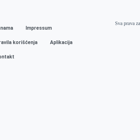
Sva prava z
 nama
Impressum
ravila korišćenja
Aplikacija
ontakt
Naslovna