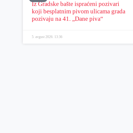
Iz Gradske bašte ispraćeni pozivari
koji besplatnim pivom ulicama grada
pozivaju na 41. „Dane piva“
5. avgust 2026.
13:36