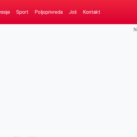
isije
Sport
Poljoprivreda
Još
Kontakt
N