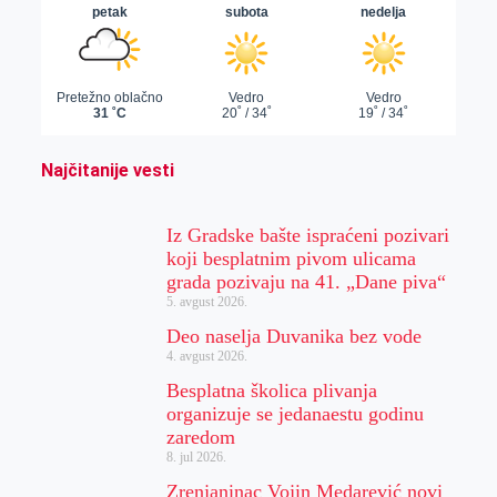
Najčitanije vesti
Iz Gradske bašte ispraćeni pozivari
koji besplatnim pivom ulicama
grada pozivaju na 41. „Dane piva“
5. avgust 2026.
Deo naselja Duvanika bez vode
4. avgust 2026.
Besplatna školica plivanja
organizuje se jedanaestu godinu
zaredom
8. jul 2026.
Zrenjaninac Vojin Medarević novi