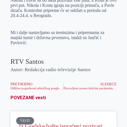
Nikola i Pavle su do sada pozivani više puta, a Kosti je ovo
prvi put. Nikola i Kosta igraju na poziciji primača, a Pavle
dizača. Kontrolne pripreme će se održati u periodu od
20.4-24.4. u Beogradu.
Mi i dalje nastavljamo sa treninzima i pripremama za
majski turnir i državna prvenstva, istakli su Jančić i
Pavlović.
RTV Santos
Autor: Redakcija radio televizije Santos
PRETHODNO
SLEDEĆE
Odlične pogodnosti tehničkog pregleda, registracije i osiguranja vozila u „AC Optima tehnički pregled“
Dozvoljene posete ležećim pacijentima svakog dana
POVEZANE vesti
VESTI
Iz Gradske bašte ispraćeni pozivari