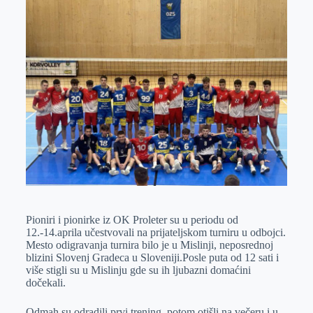
k
g
d
r
t
m
e
I
s
a
r
n
A
i
p
l
p
Pioniri i pionirke iz OK Proleter su u periodu od
12.-14.aprila učestvovali na prijateljskom turniru u odbojci.
Mesto odigravanja turnira bilo je u Mislinji, neposrednoj
blizini Slovenj Gradeca u Sloveniji.Posle puta od 12 sati i
više stigli su u Mislinju gde su ih ljubazni domaćini
dočekali.
Odmah su odradili prvi trening, potom otišli na večeru i u