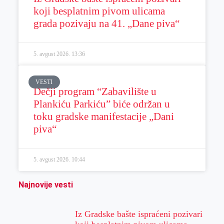
koji besplatnim pivom ulicama
grada pozivaju na 41. „Dane piva“
5. avgust 2026.
13:36
VESTI
Dečji program “Zabavilište u
Plankiću Parkiću” biće održan u
toku gradske manifestacije „Dani
piva“
5. avgust 2026.
10:44
Najnovije vesti
Iz Gradske bašte ispraćeni pozivari