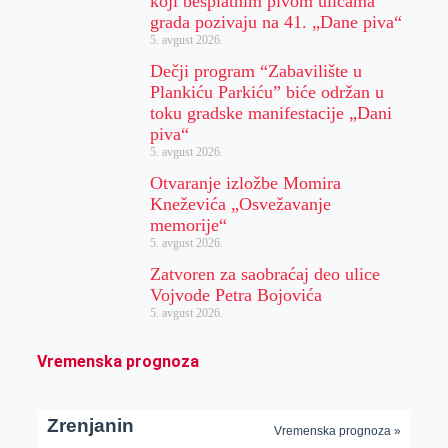
koji besplatnim pivom ulicama
grada pozivaju na 41. „Dane piva“
5. avgust 2026.
Dečji program “Zabavilište u
Plankiću Parkiću” biće održan u
toku gradske manifestacije „Dani
piva“
5. avgust 2026.
Otvaranje izložbe Momira
Kneževića „Osvežavanje
memorije“
5. avgust 2026.
Zatvoren za saobraćaj deo ulice
Vojvode Petra Bojovića
5. avgust 2026.
Vremenska prognoza