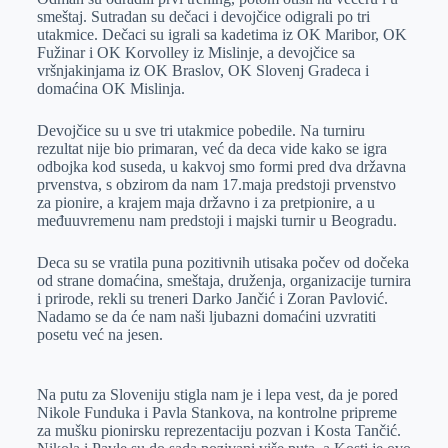
smeštaj. Sutradan su dečaci i devojčice odigrali po tri
utakmice. Dečaci su igrali sa kadetima iz OK Maribor, OK
Fužinar i OK Korvolley iz Mislinje, a devojčice sa
vršnjakinjama iz OK Braslov, OK Slovenj Gradeca i
domaćina OK Mislinja.
Devojčice su u sve tri utakmice pobedile. Na turniru
rezultat nije bio primaran, već da deca vide kako se igra
odbojka kod suseda, u kakvoj smo formi pred dva državna
prvenstva, s obzirom da nam 17.maja predstoji prvenstvo
za pionire, a krajem maja državno i za pretpionire, a u
međuuvremenu nam predstoji i majski turnir u Beogradu.
Deca su se vratila puna pozitivnih utisaka počev od dočeka
od strane domaćina, smeštaja, druženja, organizacije turnira
i prirode, rekli su treneri Darko Jančić i Zoran Pavlović.
Nadamo se da će nam naši ljubazni domaćini uzvratiti
posetu već na jesen.
Na putu za Sloveniju stigla nam je i lepa vest, da je pored
Nikole Funduka i Pavla Stankova, na kontrolne pripreme
za mušku pionirsku reprezentaciju pozvan i Kosta Tančić.