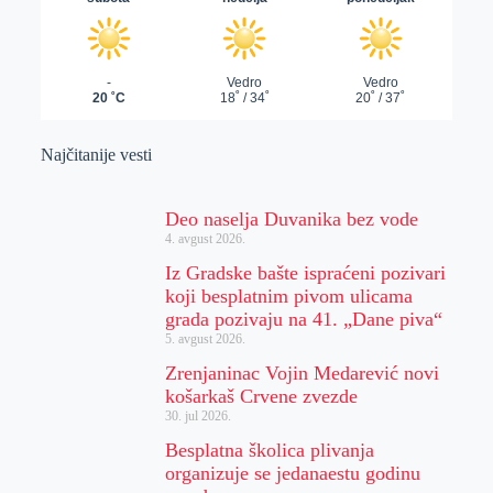
Najčitanije vesti
Deo naselja Duvanika bez vode
4. avgust 2026.
Iz Gradske bašte ispraćeni pozivari
koji besplatnim pivom ulicama
grada pozivaju na 41. „Dane piva“
5. avgust 2026.
Zrenjaninac Vojin Medarević novi
košarkaš Crvene zvezde
30. jul 2026.
Besplatna školica plivanja
organizuje se jedanaestu godinu