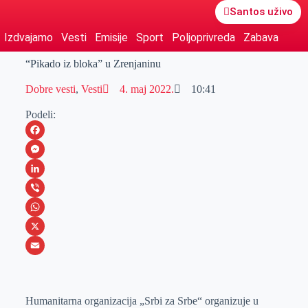
Santos uživo
Izdvajamo
Vesti
Emisije
Sport
Poljoprivreda
Zabava
“Pikado iz bloka” u Zrenjaninu
Dobre vesti
,
Vesti
4. maj 2022.
10:41
Podeli:
F
a
M
c
e
L
e
s
i
V
b
s
n
i
W
o
e
k
b
h
X
o
n
e
e
a
E
k
g
d
r
t
m
Humanitarna organizacija „Srbi za Srbe“ organizuje u
e
I
s
a