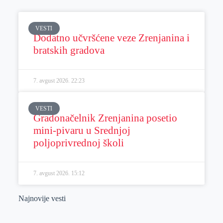
VESTI
Dodatno učvršćene veze Zrenjanina i
bratskih gradova
7. avgust 2026.
22:23
VESTI
Gradonačelnik Zrenjanina posetio
mini-pivaru u Srednjoj
poljoprivrednoj školi
7. avgust 2026.
15:12
Najnovije vesti