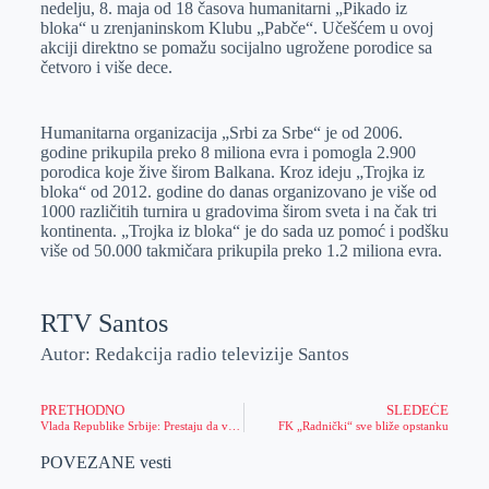
nedelju, 8. maja od 18 časova humanitarni „Pikado iz
r
n
A
i
bloka“ u zrenjaninskom Klubu „Pabče“. Učešćem u ovoj
akciji direktno se pomažu socijalno ugrožene porodice sa
p
l
četvoro i više dece.
p
Humanitarna organizacija „Srbi za Srbe“ je od 2006.
godine prikupila preko 8 miliona evra i pomogla 2.900
porodica koje žive širom Balkana. Кroz ideju „Trojka iz
bloka“ od 2012. godine do danas organizovano je više od
1000 različitih turnira u gradovima širom sveta i na čak tri
kontinenta. „Trojka iz bloka“ je do sada uz pomoć i podšku
više od 50.000 takmičara prikupila preko 1.2 miliona evra.
RTV Santos
Autor: Redakcija radio televizije Santos
PRETHODNO
SLEDEĆE
Vlada Republike Srbije: Prestaju da važe sva ograničenja za ulazak u zemlju
FK „Radnički“ sve bliže opstanku
POVEZANE vesti