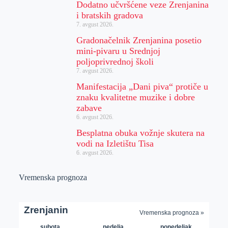
Dodatno učvršćene veze Zrenjanina
i bratskih gradova
7. avgust 2026.
Gradonačelnik Zrenjanina posetio
mini-pivaru u Srednjoj
poljoprivrednoj školi
7. avgust 2026.
Manifestacija „Dani piva“ protiče u
znaku kvalitetne muzike i dobre
zabave
6. avgust 2026.
Besplatna obuka vožnje skutera na
vodi na Izletištu Tisa
6. avgust 2026.
Vremenska prognoza