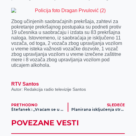
o
n
d
A
o
g
I
p
k
e
n
p
Zbog učinjenih saobraćajnih prekršaja, zahtevi za
pokretanje prekršajnog postupaka su podneti protiv
r
19 učesnika u saobraćaju i izdata su 83 prekršajna
naloga. Istovremeno, iz saobraćaja je isključeno 11
vozača, od toga, 2 vozača zbog upravljanja vozilom
u vreme isteka važnosti vozačke dozvole, 1 vozač
zbog upravljanja vozilom u vreme izrečene zaštitne
mere i 8 vozača zbog upravljanja vozilom pod
uticajem alkohola.
RTV Santos
Autor: Redakcija radio televizije Santos
PRETHODNO
SLEDEĆE
Štefanek : „Vraćam se u Srbiju sa medaljom“
Planirana isključenja struje
POVEZANE VESTI