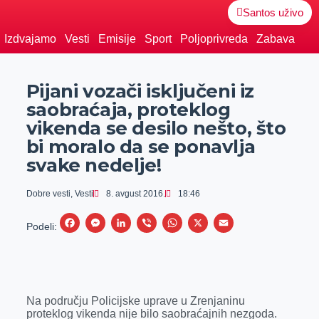
Santos uživo
Izdvajamo
Vesti
Emisije
Sport
Poljoprivreda
Zabava
Pijani vozači isključeni iz
saobraćaja, proteklog
vikenda se desilo nešto, što
bi moralo da se ponavlja
svake nedelje!
Dobre vesti
,
Vesti
8. avgust 2016.
18:46
F
M
L
V
W
X
E
Podeli:
a
e
i
i
h
m
c
s
n
b
a
a
e
s
k
e
t
i
Na području Policijske uprave u Zrenjaninu
b
e
e
r
s
l
proteklog vikenda nije bilo saobraćajnih nezgoda.