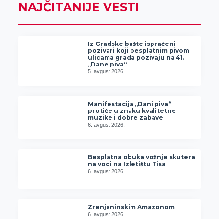
NAJČITANIJE VESTI
Iz Gradske bašte ispraćeni
pozivari koji besplatnim pivom
ulicama grada pozivaju na 41.
„Dane piva“
5. avgust 2026.
Manifestacija „Dani piva“
protiče u znaku kvalitetne
muzike i dobre zabave
6. avgust 2026.
Besplatna obuka vožnje skutera
na vodi na Izletištu Tisa
6. avgust 2026.
Zrenjaninskim Amazonom
6. avgust 2026.