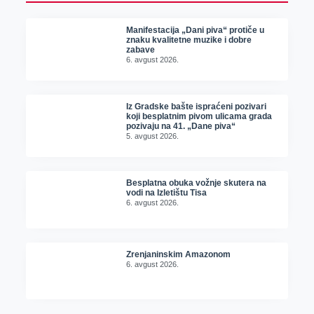
Manifestacija „Dani piva“ protiče u
znaku kvalitetne muzike i dobre
zabave
6. avgust 2026.
Iz Gradske bašte ispraćeni pozivari
koji besplatnim pivom ulicama grada
pozivaju na 41. „Dane piva“
5. avgust 2026.
Besplatna obuka vožnje skutera na
vodi na Izletištu Tisa
6. avgust 2026.
Zrenjaninskim Amazonom
6. avgust 2026.