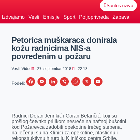
Santos uživo
Izdvajamo
Vesti
Emisije
Sport
Poljoprivreda
Zabava
Petorica muškaraca donirala
kožu radnicima NIS-a
povređenim u požaru
Vesti
,
Video
27. septembar 2018.
22:13
F
M
L
V
W
X
E
Podeli:
a
e
i
i
h
m
c
s
n
b
a
a
e
s
k
e
t
i
Radnici Dejan Jerinkić i Goran Belančić, koji su
b
e
e
r
s
l
prošlog četvrtka prilikom nesreće na naftnoj bušotini
o
n
d
A
kod Požarevca zadobili opekotine trećeg stepena,
na lečenju su na Klinici za opekotine, plastičnu i
o
g
I
p
rekonstruktivnu hirurgiju Kliničkog centra Srbije.