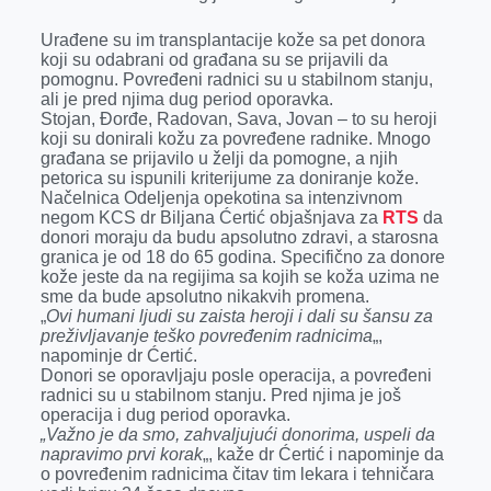
k
e
n
p
Urađene su im transplantacije kože sa pet donora
r
koji su odabrani od građana su se prijavili da
pomognu. Povređeni radnici su u stabilnom stanju,
ali je pred njima dug period oporavka.
Stojan, Đorđe, Radovan, Sava, Jovan – to su heroji
koji su donirali kožu za povređene radnike. Mnogo
građana se prijavilo u želji da pomogne, a njih
petorica su ispunili kriterijume za doniranje kože.
Načelnica Odeljenja opekotina sa intenzivnom
negom KCS dr Biljana Ćertić objašnjava za
RTS
da
donori moraju da budu apsolutno zdravi, a starosna
granica je od 18 do 65 godina. Specifično za donore
kože jeste da na regijima sa kojih se koža uzima ne
sme da bude apsolutno nikakvih promena.
„
Ovi humani ljudi su zaista heroji i dali su šansu za
preživljavanje teško povređenim radnicima
„,
napominje dr Ćertić.
Donori se oporavljaju posle operacija, a povređeni
radnici su u stabilnom stanju. Pred njima je još
operacija i dug period oporavka.
„Važno je da smo, zahvaljujući donorima, uspeli da
napravimo prvi korak
„, kaže dr Ćertić i napominje da
o povređenim radnicima čitav tim lekara i tehničara