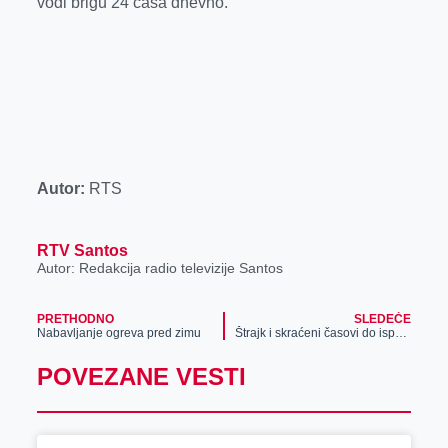
vodi brigu 24 časa dnevno.
Autor:
RTS
RTV Santos
Autor: Redakcija radio televizije Santos
PRETHODNO
SLEDEĆE
Nabavljanje ogreva pred zimu
Štrajk i skraćeni časovi do ispunjenja zahteva prosvetara
POVEZANE VESTI