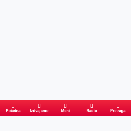
Početna
Izdvajamo
Meni
Radio
Pretraga
PRETRAGA