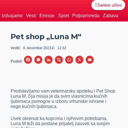
Santos uživo
Izdvajamo
Vesti
Emisije
Sport
Poljoprivreda
Zabava
Pet shop „Luna M“
Vesti
8. decembar 2023.
12:32
F
M
L
V
W
X
E
Podeli:
a
e
i
i
h
m
c
s
n
b
a
a
e
s
k
e
t
i
Predstavljamo vam veterinarsku apoteku i Pet Shop
b
e
e
r
s
l
Luna M, čija misija je da svim vlasnicima kućnih
o
n
d
A
ljubimaca pomogne u izboru vrhunske ishrane i
nege kućnih ljubimaca.
o
g
I
p
k
e
n
p
Uvek okrenuti ka kupcima i njihovim potrebama,
Luna M teži da postane prijatelj zauvek sa svojim
r