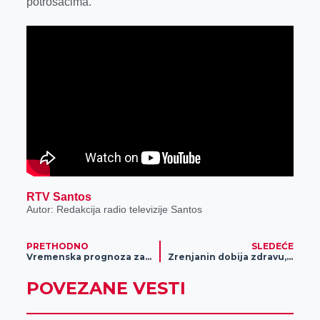
potrošačima.
RTV Santos
Autor: Redakcija radio televizije Santos
PRETHODNO
SLEDEĆE
Vremenska prognoza za 8. decembar
Zrenjanin dobija zdravu, pijaću vodu!
POVEZANE VESTI