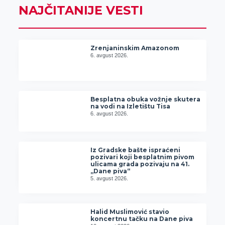
NAJČITANIJE VESTI
Zrenjaninskim Amazonom
6. avgust 2026.
Besplatna obuka vožnje skutera
na vodi na Izletištu Tisa
6. avgust 2026.
Iz Gradske bašte ispraćeni
pozivari koji besplatnim pivom
ulicama grada pozivaju na 41.
„Dane piva“
5. avgust 2026.
Halid Muslimović stavio
koncertnu tačku na Dane piva