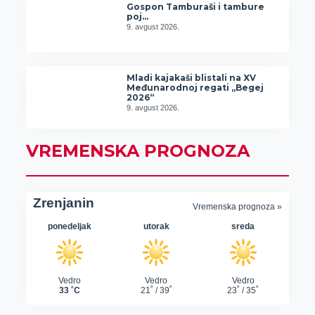
Gospon Tamburaši i tambure
poj…
9. avgust 2026.
Mladi kajakaši blistali na XV
Međunarodnoj regati „Begej
2026“
9. avgust 2026.
VREMENSKA PROGNOZA