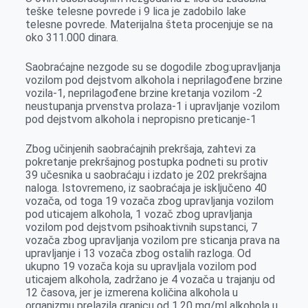
r
teške telesne povrede i 9 lica je zadobilo lake
telesne povrede. Materijalna šteta procenjuje se na
oko 311.000 dinara.
Saobraćajne nezgode su se dogodile zbog:upravljanja
vozilom pod dejstvom alkohola i neprilagođene brzine
vozila-1, neprilagođene brzine kretanja vozilom -2
neustupanja prvenstva prolaza-1 i upravljanje vozilom
pod dejstvom alkohola i nepropisno preticanje-1
Zbog učinjenih saobraćajnih prekršaja, zahtevi za
pokretanje prekršajnog postupka podneti su protiv
39 učesnika u saobraćaju i izdato je 202 prekršajna
naloga. Istovremeno, iz saobraćaja je isključeno 40
vozača, od toga 19 vozača zbog upravljanja vozilom
pod uticajem alkohola, 1 vozač zbog upravljanja
vozilom pod dejstvom psihoaktivnih supstanci, 7
vozača zbog upravljanja vozilom pre sticanja prava na
upravljanje i 13 vozača zbog ostalih razloga. Od
ukupno 19 vozača koja su upravljala vozilom pod
uticajem alkohola, zadržano je 4 vozača u trajanju od
12 časova, jer je izmerena količina alkohola u
organizmu prelazila granicu od 1,20 mg/ml alkohola u