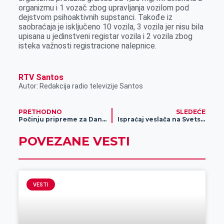
organizmu i 1 vozač zbog upravljanja vozilom pod
dejstvom psihoaktivnih supstanci. Takođe iz
saobraćaja je isključeno 10 vozila, 3 vozila jer nisu bila
upisana u jedinstveni registar vozila i 2 vozila zbog
isteka važnosti registracione nalepnice.
RTV Santos
Autor: Redakcija radio televizije Santos
PRETHODNO
SLEDEĆE
Počinju pripreme za Dane piva
Ispraćaj veslača na Svetsko prvenstvo
POVEZANE VESTI
VESTI