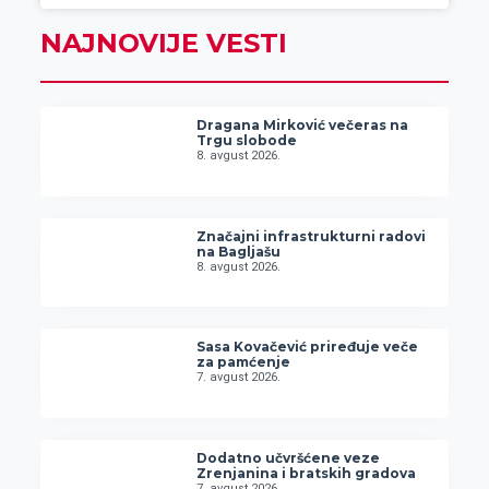
NAJNOVIJE VESTI
Dragana Mirković večeras na
Trgu slobode
8. avgust 2026.
Značajni infrastrukturni radovi
na Bagljašu
8. avgust 2026.
Sasa Kovačević priređuje veče
za pamćenje
7. avgust 2026.
Dodatno učvršćene veze
Zrenjanina i bratskih gradova
7. avgust 2026.