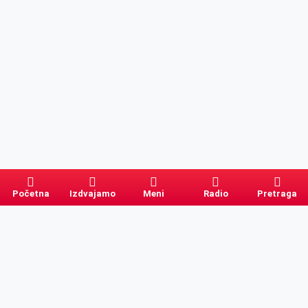
Početna
Izdvajamo
Meni
Radio
Pretraga
Pretraga
Kategorije