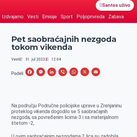
Santos uživo
Izdvajamo
Vesti
Emisije
Sport
Poljoprivreda
Zabava
Pet saobraćajnih nezgoda
tokom vikenda
Vesti
31. jul 2023.
12:04
F
M
L
V
W
X
E
Podeli:
a
e
i
i
h
m
c
s
n
b
a
a
e
s
k
e
t
i
Na području Područne policijske uprave u Zrenjaninu
b
e
e
r
s
l
proteklog vikenda dogodilo se 5 saobraćajnih
o
n
d
A
nezgoda, sa povređenim licima-3 i sa materijalnom
štetom -2,
o
g
I
p
k
e
n
p
U ovim saobraćajnim nezgodama 2 lica su zadobila