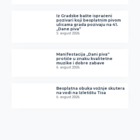
Iz Gradske bašte ispraćeni
pozivari koji besplatnim pivom
ulicama grada pozivaju na 41.
„Dane piva“
5. avgust 2026.
Manifestacija „Dani piva“
protiče u znaku kvalitetne
muzike i dobre zabave
6. avgust 2026.
Besplatna obuka vožnje skutera
na vodi na Izletištu Tisa
6. avgust 2026.